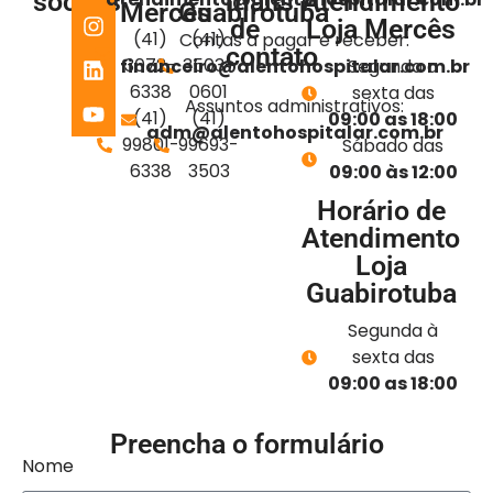
sociais
mails
Atendimento
Mercês
Guabirotuba
de
Loja Mercês
(41)
(41)
Contas a pagar e receber:
contato
3072-
3503-
financeiro@alentohospitalar.com.br
Segunda a
6338
0601
sexta das
Assuntos administrativos:
(41)
(41)
09:00 as 18:00
adm@alentohospitalar.com.br
99801-
99693-
Sábado das
6338
3503
09:00 às 12:00
Horário de
Atendimento
Loja
Guabirotuba
Segunda à
sexta das
09:00 as 18:00
Preencha o formulário
Nome