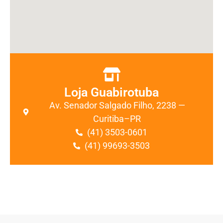
Loja Guabirotuba
Av. Senador Salgado Filho, 2238 —
Curitiba–PR
(41) 3503-0601
(41) 99693-3503