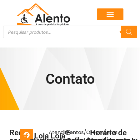
Contato
Redes
E-
Horário de
Atendimentos/Orçamentos:
Loja
Loja
atendimento@alentohospitalar.com.br