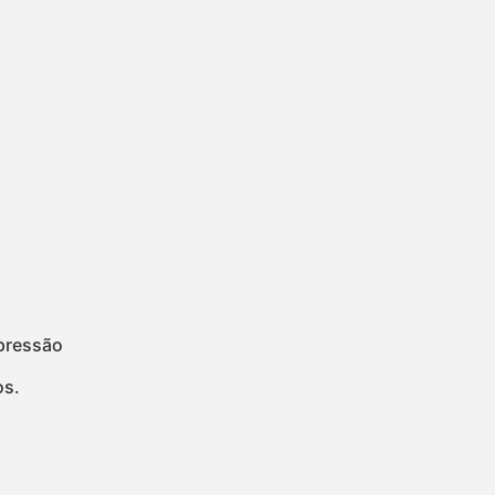
 pressão
os.