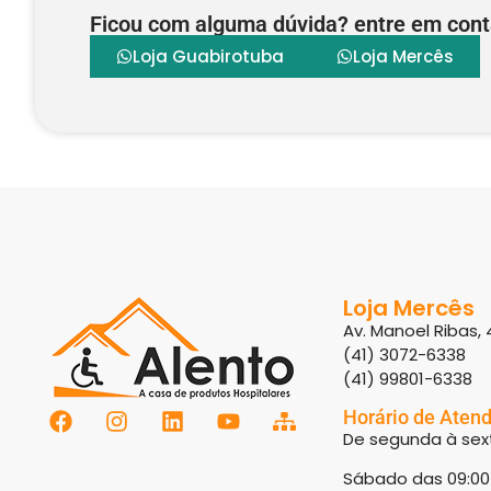
Ficou com alguma dúvida? entre em cont
Loja Guabirotuba
Loja Mercês
Loja Mercês
Av. Manoel Ribas, 
(41) 3072-6338
(41) 99801-6338
Horário de Aten
De segunda à sext
Sábado das 09:00 