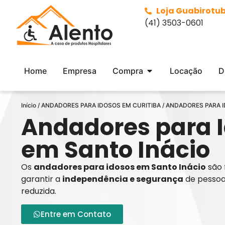
Loja Guabirotu
(41) 3503-0601
Home
Empresa
Compra
Locação
D
Início
/
ANDADORES PARA IDOSOS EM CURITIBA
/ ANDADORES PARA 
Andadores para 
em Santo Inácio
Os
andadores para idosos em Santo Inácio
são 
garantir a
independência e segurança
de pessoa
reduzida.
Entre em Contato