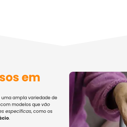
osos em
e uma ampla variedade de
, com modelos que
vão
s específicas
, como os
ácio
.