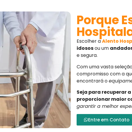
Porque Es
Hospital
Escolher a
Alento Hosp
idosos
ou um
andador
e segura.
Com uma vasta seleção 
compromisso com a qua
encontrará o
equipamen
Seja para recuperar 
proporcionar maior c
garantir a melhor exper
Entre em Contato