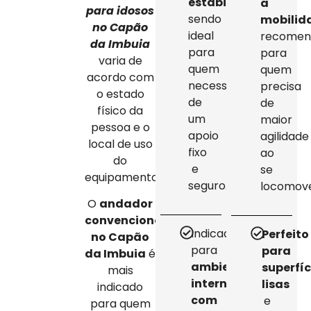
estabilidade
,
a
para idosos
sendo
mobilid
no Capão
ideal
recomen
da Imbuia
para
para
varia de
quem
quem
acordo com
necessita
precisa
o estado
de
de
físico da
um
maior
pessoa e o
apoio
agilidade
local de uso
fixo
ao
do
e
se
equipamento.
seguro.
locomove
O
andador
convencional
Indicado
Perfeito
no Capão
para
para
da Imbuia
é
ambientes
superfíc
mais
internos
lisas
indicado
com
e
para quem