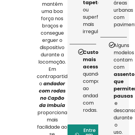
tapetes
áreas
mantém
ou
urbanas
uma boa
superfícies
com
força nos
mais
pavimen
braços e
irregulares.
consegue
erguer o
Alguns
dispositivo
Custo
modelos
durante a
mais
contam
locomoção.
acessível
com
Em
quando
assento
contrapartida,
comparado
que
o
andador
ao
permit
com rodas
andador
pausas
no Capão
com
e
da Imbuia
rodas.
descans
proporciona
durante
mais
o
facilidade ao
Entre
uso.
se
em