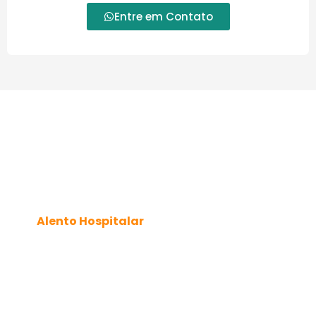
Entre em Contato
Venda e Locação de
Andadores para Idosos
no Capão da Imbuia
Uma das perguntas frequentes entre os clientes da
Alento Hospitalar
é sobre a escolha entre
comprar ou alugar um andador para idosos no
Capão da Imbuia
. A empresa disponibiliza as duas
alternativas, possibilitando que o cliente selecione a
solução mais adequada conforme suas
necessidades específicas
.