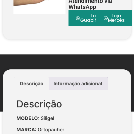
Atendimento via
WhatsApp
Loja
Loja
Guabirotuba
Mercês
Descrição
Informação adicional
Descrição
MODELO:
Siligel
MARCA:
Ortopauher