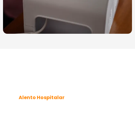
Venda e Locação de
Aspiradores de Secreção
em Butiatuvinha
Na
Alento Hospitalar
, disponibilizamos tanto a
venda
quanto a
locação de aspiradores de
secreção
em Butiatuvinha,
garantindo que você
encontre a solução ideal para cada situação.
Seja para
uso doméstico
ou em
instituições de