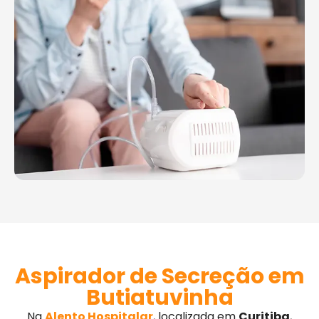
Aspirador de Secreção em
Butiatuvinha
Na
Alento Hospitalar
, localizada em
Curitiba
,