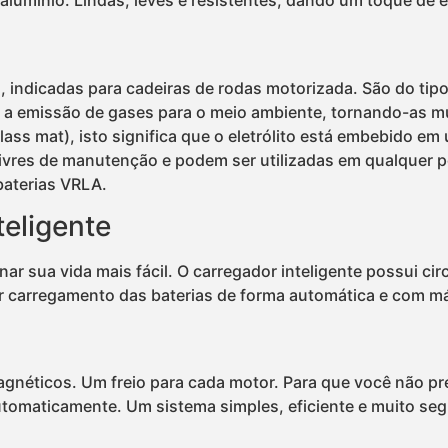
m alumínio. Lindas, leves e resistentes, dando um toque de e
 indicadas para cadeiras de rodas motorizada. São do tipo
a emissão de gases para o meio ambiente, tornando-as mui
ss mat), isto significa que o eletrólito está embebido em 
ivres de manutenção e podem ser utilizadas em qualquer p
baterias VRLA.
teligente
nar sua vida mais fácil. O carregador inteligente possui c
ar carregamento das baterias de forma automática e com má
gnéticos. Um freio para cada motor. Para que você não pre
utomaticamente. Um sistema simples, eficiente e muito seg