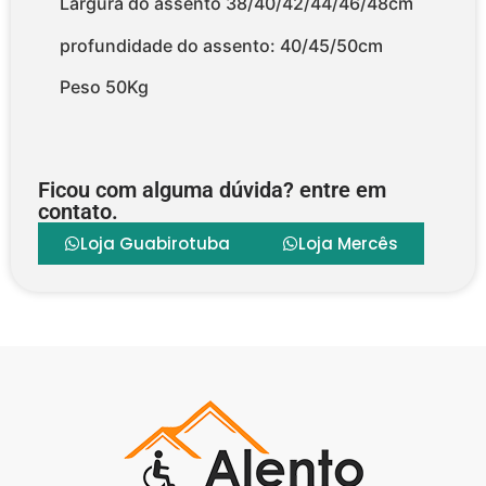
Largura do assento 38/40/42/44/46/48cm
profundidade do assento: 40/45/50cm
Peso 50Kg
Ficou com alguma dúvida? entre em
contato.
Loja Guabirotuba
Loja Mercês