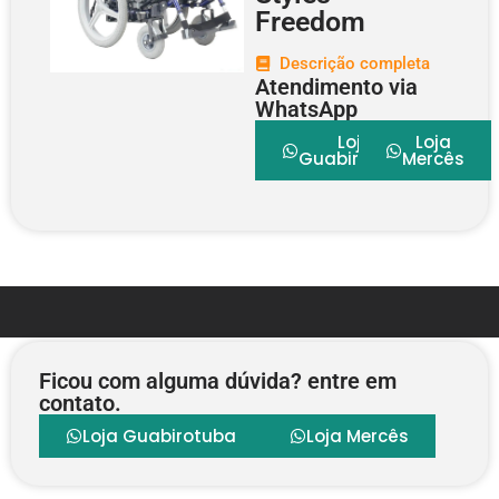
Freedom
Descrição completa
Atendimento via
WhatsApp
Loja
Loja
Guabirotuba
Mercês
Ficou com alguma dúvida? entre em
contato.
Loja Guabirotuba
Loja Mercês