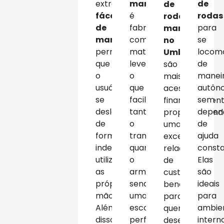
extremamente
manuais
de
de
fáceis
é
rodas
rodas
de
fabricada
para
manuais
manobrar,
com
se
no
permitindo
materiais
locom
Umbará
que
leves,
de
são
o
o
manei
mais
usuário
que
autôn
acessíveis
se
facilita
sem
financeirament
desloque
tanto
depen
proporcionand
de
o
de
uma
forma
transporte
ajuda
excelente
independente
quanto
consta
relação
utilizando
o
Elas
de
as
armazenamento,
são
custo-
próprias
sendo
ideais
benefício
mãos.
uma
para
para
Além
escolha
ambie
quem
disso,
perfeita
intern
deseja