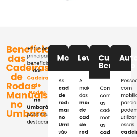
Benefícios
Entre os
das
principais
Mobilidade
Leveza
Custo-
Aut
benefícios
Benefício
Cadeiras
das
de
Cadeiras
As
A
Pesso
Rodas
de
cadeiras
maioria
com
Comparadas
Manuais
Rodas
de
dos
mobili
com
no
no
rodas
modelos
parcia
as
Umbará
,
manuais
de
pode
cadeiras
Umbará
podemos
no
cadeiras
utilizar
motorizadas,
destacar:
Umbará
de
essas
as
são
rodas
cadei
cadeiras