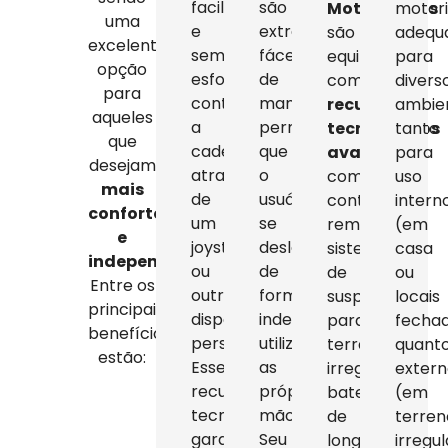
facilmente
são
Motorizadas
motor
uma
e
extremamente
são
adequ
excelente
sem
fáceis
equipadas
para
opção
esforço,
de
com
divers
para
controlando
manobrar,
recursos
ambien
aqueles
a
permitindo
tecnológicos
tanto
que
cadeira
que
avançados
para
,
desejam
através
o
como
uso
mais
de
usuário
controles
intern
conforto
um
se
remotos,
(em
e
joystick
desloque
sistemas
casa
independência
.
ou
de
de
ou
Entre os
outros
forma
suspensão
locais
principais
dispositivos
independente
para
fecha
benefícios
personalizados.
utilizando
terrenos
quant
estão:
Esses
as
irregulares,
exter
recursos
próprias
baterias
(em
tecnológicos
mãos.
de
terren
garantem
Seu
longa
irregu