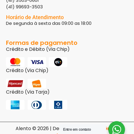
(41) 3503-0601
(41) 99693-3503
Horário de Atendimento
De segunda à sexta das 09:00 as 18:00
Formas de pagamento
Crédito e Débito (Via Chip)
Crédito (Via Chip)
Crédito (Via Tarja)
Alento © 2026 | Desenvolvido pela
Agência
Entre em contato