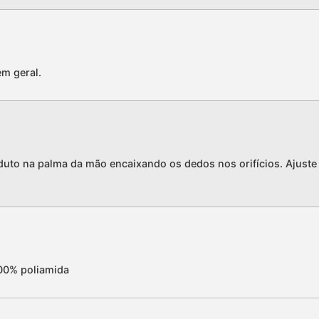
em geral.
roduto na palma da mão encaixando os dedos nos orifícios. Ajus
100% poliamida