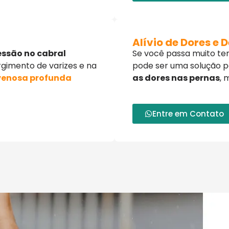
Alívio de Dores e 
essão
no cabral
Se você passa muito te
rgimento de varizes e na
pode ser uma solução p
venosa profunda
as dores nas pernas
, 
Entre em Contato