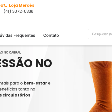
ba
Loja Mercês
(41) 3072-6338
úvidas Frequentes
Contato
ÃO NO CABRAL
ESSÃO NO
tais para o
bem-estar
e
enefícios tanto na
 circulatórios