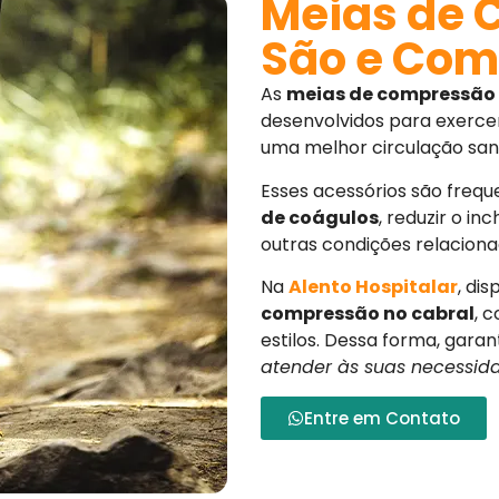
Meias de 
São e Com
As
meias de compressão
desenvolvidos para exerc
uma melhor circulação san
Esses acessórios são freq
de coágulos
, reduzir o i
outras condições relaciona
Na
Alento Hospitalar
, di
compressão
no cabral
, 
estilos. Dessa forma, gara
atender às suas necessida
Entre em Contato