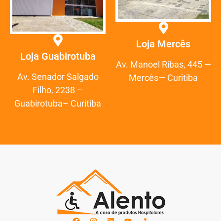
Loja Mercês
Loja Guabirotuba
Av. Manoel Ribas, 445 —
Av. Senador Salgado
Mercês— Curitiba
Filho, 2238 –
Guabirotuba– Curitiba