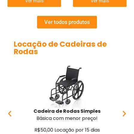
Ver mais
Ver mais
Ver todos produtos
Locação de Cadeiras de
Rodas
Cadeira de Rodas Simples
Ca
Básica com menor preço!
C
R$50,00 Locação por 15 dias
R$