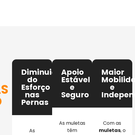
Diminuição
Apoio
Maior
do
Estável
Mobilid
AS
Esforço
e
e
nas
Seguro
Indepen
O
Pernas
As muletas
Com as
têm
muletas
, o
As