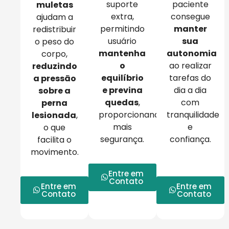
suporte
paciente
muletas
extra,
consegue
ajudam a
permitindo
manter
redistribuir
usuário
sua
o peso do
mantenha
autonomia
corpo,
o
ao realizar
reduzindo
equilíbrio
tarefas do
a pressão
e previna
dia a dia
sobre a
quedas
,
com
perna
proporcionando
tranquilidade
lesionada
,
mais
e
o que
segurança.
confiança.
facilita o
movimento.
Entre em
Contato
Entre em
Entre em
Contato
Contato