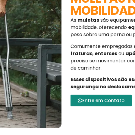
MOBILIDA
As
muletas
são equipament
mobilidade, oferecendo
eq
peso sobre uma perna ou
Comumente empregadas em
fraturas
,
entorses
ou
apó
precisa se movimentar co
de caminhar.
Esses dispositivos são e
segurança no deslocam
Entre em Contato