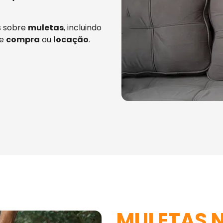
s sobre
muletas
, incluindo
re
compra
ou
locação
.
MULETAS 