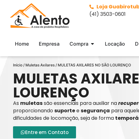
Loja Guabirotu
(41) 3503-0601
Home
Empresa
Compra
Locação
D
Início
/
Muletas Axilares
/ MULETAS AXILARES NO SÃO LOURENÇO
MULETAS AXILARE
LOURENÇO
As
muletas
são essenciais para auxiliar na
recuper
proporcionando
suporte
e
segurança
para aquel
dificuldades de locomoção, seja de forma
temporá
Entre em Contato