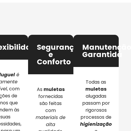
exibilidade
Segurança
Manutençã
e
Garantida
Conforto
luguel
é
tamente
Todas as
ível
, com
muletas
As
muletas
ções de
alugadas
fornecidas
anos que
passam por
são feitas
ndem às
rigorosos
com
suas
processos de
materiais de
ssidades,
higienização
alta
a para um