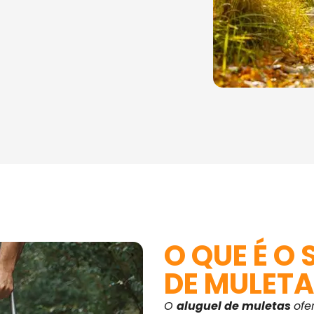
O QUE É O
DE MULETA
O
aluguel de muletas
ofe