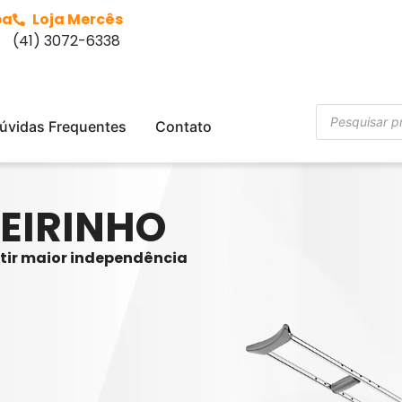
ba
Loja Mercês
(41) 3072-6338
úvidas Frequentes
Contato
EIRINHO
ntir maior independência