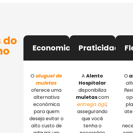
 do
Economia
Praticidade
Fl
no
O
aluguel de
A
Alento
O
a
muletas
Hospitalar
al
oferece uma
disponibiliza
flex
alternativa
muletas
com
op
econômica
entrega ágil
,
pl
para quem
assegurando
ate
deseja evitar o
que você
alto custo de
tenha o
nece
adquirir um
necessário
sej