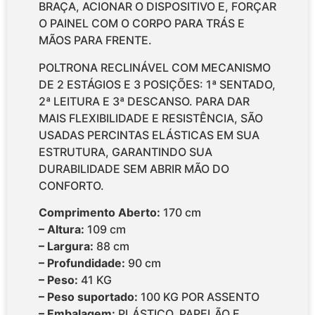
BRAÇA, ACIONAR O DISPOSITIVO E, FORÇAR
O PAINEL COM O CORPO PARA TRÁS E
MÃOS PARA FRENTE.
POLTRONA RECLINÁVEL COM MECANISMO
DE 2 ESTÁGIOS E 3 POSIÇÕES: 1ª SENTADO,
2ª LEITURA E 3ª DESCANSO. PARA DAR
MAIS FLEXIBILIDADE E RESISTÊNCIA, SÃO
USADAS PERCINTAS ELÁSTICAS EM SUA
ESTRUTURA, GARANTINDO SUA
DURABILIDADE SEM ABRIR MÃO DO
CONFORTO.
Comprimento Aberto:
170 cm
– Altura:
109 cm
– Largura:
88 cm
– Profundidade:
90 cm
– Peso:
41 KG
– Peso suportado:
100 KG POR ASSENTO
– Embalagem:
PLÁSTICO, PAPELÃO E