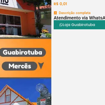
R$
0,01
Descrição completa
Atendimento via Whats
Loja Guabirotuba