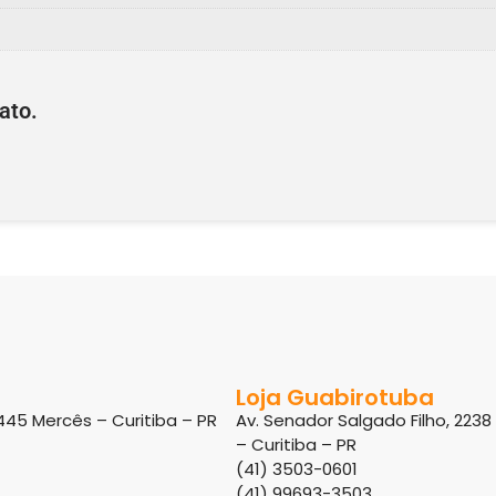
ato.
Loja Guabirotuba
445 Mercês – Curitiba – PR
Av. Senador Salgado Filho, 223
– Curitiba – PR
(41) 3503-0601
(41) 99693-3503