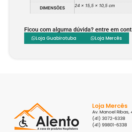
24 × 15,5 × 10,5 cm
DIMENSÕES
Ficou com alguma dúvida? entre em cont
Loja Guabirotuba
Loja Mercês
Loja Mercês
Av. Manoel Ribas, 
(41) 3072-6338
(41) 99801-6338