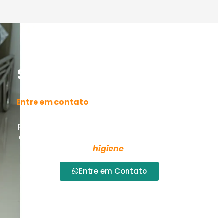
Entre em Contato Para
Saber Sobre Cadeiras de
Banho na Augusta
Entre em contato
para
cadeiras de banho na
Augusta e higiênicas na Augusta.
Soluções
práticas, confortáveis e seguras para usuários e
cuidadores.
Compra ou aluguel
com qualidade
para
rotinas de
higiene
mais tranquilas.
Entre em Contato