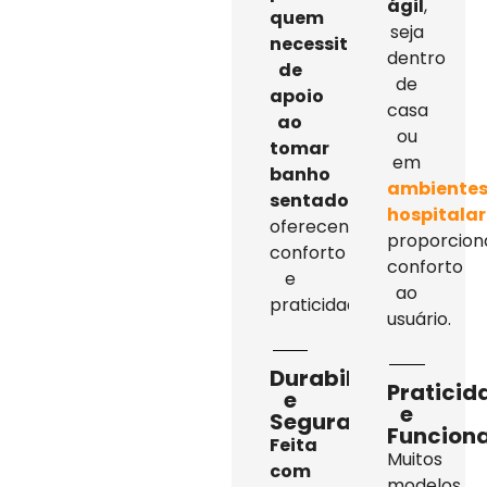
ágil
,
quem
seja
necessita
dentro
de
de
apoio
casa
ao
ou
tomar
em
banho
ambiente
sentado
,
hospitalar
oferecendo
proporcion
conforto
conforto
e
ao
praticidade.
usuário.
Durabilidade
Praticid
e
e
Segurança
Funcion
Feita
Muitos
com
modelos