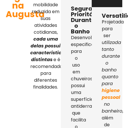
na
mobilidade
Segurança
Augusta
reduzida em
Prioritária
Versatil
suas
Durante
Projetada
o
atividades
para
Banho
cotidianas,
ser
Desenvolvida
cada uma
utilizada
especificamente
delas possui
tanto
para
características
durante
o
distintas
e é
o
uso
recomendada
banho
em
para
quanto
chuveiros,
diferentes
para
possui
finalidades.
higiene
uma
pessoal
superfície
no
antiderrapante
banheiro
,
que
além
facilita
de
o