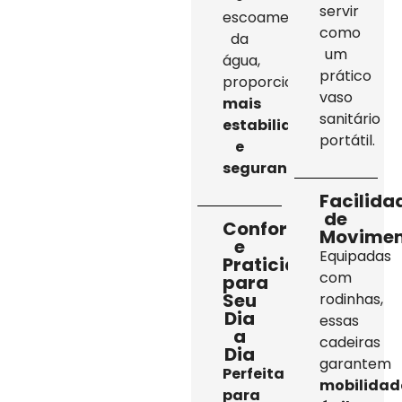
servir
escoamento
como
da
um
água,
prático
proporcionando
vaso
mais
sanitário
estabilidade
portátil.
e
segurança
.
Facilida
de
Conforto
Movimen
e
Equipadas
Praticidade
com
para
Seu
rodinhas,
Dia
essas
a
cadeiras
Dia
garantem
Perfeita
mobilidad
para