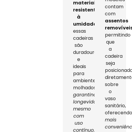
materiais
contam
resistentes
com
à
assentos
umidade
,
removívei
essas
permitindo
cadeiras
que
são
a
duradouras
cadeira
e
seja
ideais
posicionad
para
diretament
ambientes
sobre
molhados,
o
garantindo
vaso
longevidade
sanitário,
mesmo
oferecend
com
mais
uso
conveniênc
contínuo.