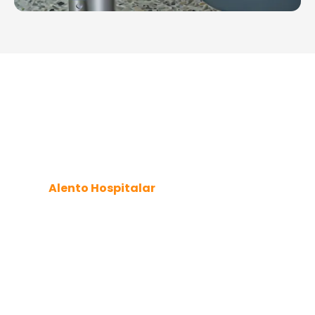
Venda e Locação de
Cadeiras de Banho e
Cadeiras Higiênicas na
Augusta
A
Alento Hospitalar
, situada
em Curitiba
,
disponibiliza aos clientes a possibilidade de
compra
ou locação
de cadeiras de banho e cadeiras
higiênicas na Augusta.
Dessa forma, garantimos que cada pessoa
encontre a opção mais adequada, seja para um uso
temporário ou de longo prazo, de acordo com suas