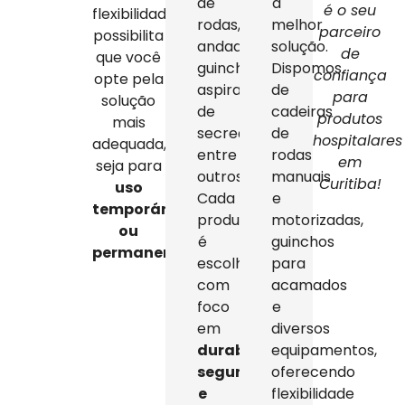
de
a
é o seu
flexibilidade
rodas,
melhor
parceiro
possibilita
andadores,
solução.
de
que você
guinchos,
Dispomos
confiança
opte pela
aspiradores
de
para
solução
de
cadeiras
produtos
mais
secreção,
de
hospitalares
adequada,
entre
rodas
em
seja para
outros.
manuais
Curitiba!
uso
Cada
e
temporário
produto
motorizadas,
ou
é
guinchos
permanente
.
escolhido
para
com
acamados
foco
e
em
diversos
durabilidade,
equipamentos,
segurança
oferecendo
e
flexibilidade