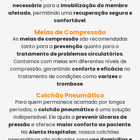
necessário
para a
imobilização do membro
afetado
, permitindo uma
recuperação segura e
confortável
.
Meias de Compressão
As
meias de compressão
são recomendadas
tanto para a
prevenção
quanto para o
tratamento de problemas circulatórios
.
Contamos com meias em diferentes níveis de
compressão, garantindo
conforto e eficácia
no
tratamento de condições como
varizes
e
trombose
.
Colchão Pneumático
Para quem permanece acamado por longos
períodos, o
colchão pneumático
é uma solução
indispensável. Ele ajuda a
prevenir úlceras de
pressão
e oferece
maior conforto ao paciente
.
Na
Alento Hospitalar
, nossos colchões
pneumáticos são indicados para
uso domiciliar e