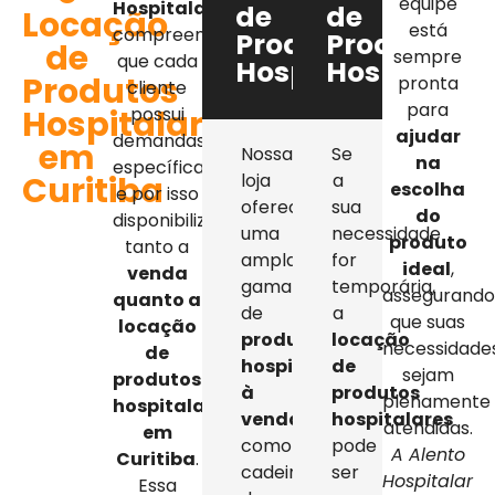
equipe
Hospitalar
,
de
de
Locação
está
compreendemos
Produtos
Produtos
de
sempre
que cada
Hospitalares
Hospitalar
Produtos
pronta
cliente
para
Hospitalares
possui
ajudar
demandas
em
Nossa
Se
na
específicas,
Curitiba
loja
a
escolha
e por isso
oferece
sua
do
disponibilizamos
uma
necessidade
produto
tanto a
ampla
for
ideal
,
venda
gama
temporária,
assegurand
quanto a
de
a
que suas
locação
produtos
locação
necessidade
de
hospitalares
de
sejam
produtos
à
produtos
plenamente
hospitalares
venda
,
hospitalares
atendidas.
em
como
pode
A Alento
Curitiba
.
cadeiras
ser
Hospitalar
Essa