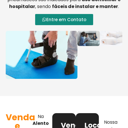
hospitalar
, sendo
fáceis de instalar e manter
.
Entre em Contato
Venda
Na
Nossa
e
Alento
Venda
Locação