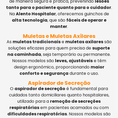
de maneira segura e prática, prevenindo
lesões
tanto para o paciente quanto para o cuidador
.
Na
Alento Hospitalar
, oferecemos guinchos de
alta tecnologia
, que são
fáceis de operar e
manter
.
Muletas e Muletas Axilares
As
muletas tradicionais
e
muletas axilares
são
soluções eficazes para quem precisa de
suporte
na caminhada
, seja temporário ou permanente.
Nossos modelos são
leves, ajustáveis
e têm
design ergonômico, proporcionando
maior
conforto e segurança
durante o uso.
Aspirador de Secreção
O
aspirador de secreção
é fundamental para
cuidados tanto domiciliares quanto hospitalares,
utilizado para a
remoção de secreções
respiratórias
em pacientes acamados ou com
dificuldades respiratórias
. Nossos modelos são