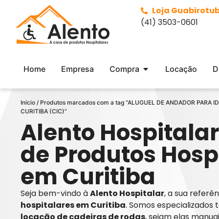
Loja Guabirotu
(41) 3503-0601
Home
Empresa
Compra
Locação
D
Início
/ Produtos marcados com a tag “ALUGUEL DE ANDADOR PARA 
CURITIBA (CIC)”
Alento Hospitalar
de Produtos Hosp
em Curitiba
Seja bem-vindo à
Alento Hospitalar
, a sua refer
hospitalares em Curitiba
. Somos especializados 
locação de cadeiras de rodas
, sejam elas manua