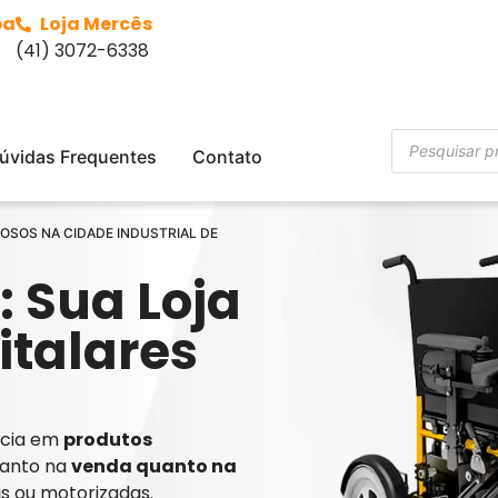
ba
Loja Mercês
(41) 3072-6338
úvidas Frequentes
Contato
IDOSOS NA CIDADE INDUSTRIAL DE
: Sua Loja
italares
ência em
produtos
tanto na
venda quanto na
is ou motorizadas.