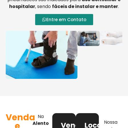
hospitalar
, sendo
fáceis de instalar e manter
.
Entre em Contato
Venda
Na
Nossa
e
Alento
Venda
Locação