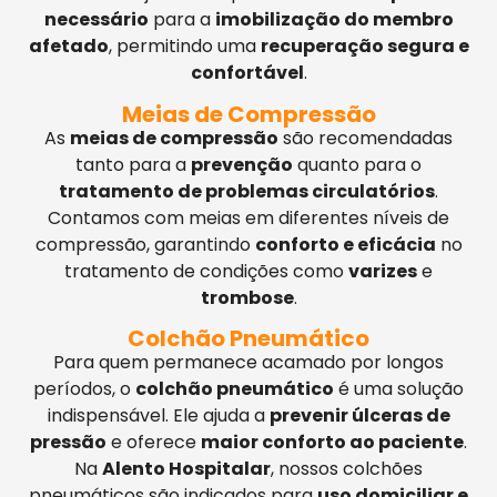
necessário
para a
imobilização do membro
afetado
, permitindo uma
recuperação segura e
confortável
.
Meias de Compressão
As
meias de compressão
são recomendadas
tanto para a
prevenção
quanto para o
tratamento de problemas circulatórios
.
Contamos com meias em diferentes níveis de
compressão, garantindo
conforto e eficácia
no
tratamento de condições como
varizes
e
trombose
.
Colchão Pneumático
Para quem permanece acamado por longos
períodos, o
colchão pneumático
é uma solução
indispensável. Ele ajuda a
prevenir úlceras de
pressão
e oferece
maior conforto ao paciente
.
Na
Alento Hospitalar
, nossos colchões
pneumáticos são indicados para
uso domiciliar e