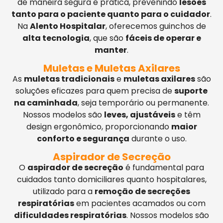
de maneira segura e prática, prevenindo
lesões
tanto para o paciente quanto para o cuidador
.
Na
Alento Hospitalar
, oferecemos guinchos de
alta tecnologia
, que são
fáceis de operar e
manter
.
Muletas e Muletas Axilares
As
muletas tradicionais
e
muletas axilares
são
soluções eficazes para quem precisa de
suporte
na caminhada
, seja temporário ou permanente.
Nossos modelos são
leves, ajustáveis
e têm
design ergonômico, proporcionando
maior
conforto e segurança
durante o uso.
Aspirador de Secreção
O
aspirador de secreção
é fundamental para
cuidados tanto domiciliares quanto hospitalares,
utilizado para a
remoção de secreções
respiratórias
em pacientes acamados ou com
dificuldades respiratórias
. Nossos modelos são