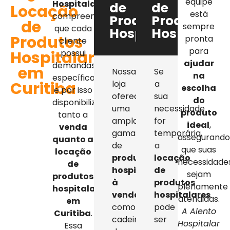
equipe
Hospitalar
,
de
de
Locação
está
compreendemos
Produtos
Produtos
de
sempre
que cada
Hospitalares
Hospitalar
Produtos
pronta
cliente
para
Hospitalares
possui
ajudar
demandas
em
Nossa
Se
na
específicas,
Curitiba
loja
a
escolha
e por isso
oferece
sua
do
disponibilizamos
uma
necessidade
produto
tanto a
ampla
for
ideal
,
venda
gama
temporária,
assegurand
quanto a
de
a
que suas
locação
produtos
locação
necessidade
de
hospitalares
de
sejam
produtos
à
produtos
plenamente
hospitalares
venda
,
hospitalares
atendidas.
em
como
pode
A Alento
Curitiba
.
cadeiras
ser
Hospitalar
Essa