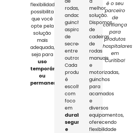
de
a
é o seu
flexibilidade
rodas,
melhor
parceiro
possibilita
andadores,
solução.
de
que você
guinchos,
Dispomos
confiança
opte pela
aspiradores
de
para
solução
de
cadeiras
produtos
mais
secreção,
de
hospitalares
adequada,
entre
rodas
em
seja para
outros.
manuais
Curitiba!
uso
Cada
e
temporário
produto
motorizadas,
ou
é
guinchos
permanente
.
escolhido
para
com
acamados
foco
e
em
diversos
durabilidade,
equipamentos,
segurança
oferecendo
e
flexibilidade