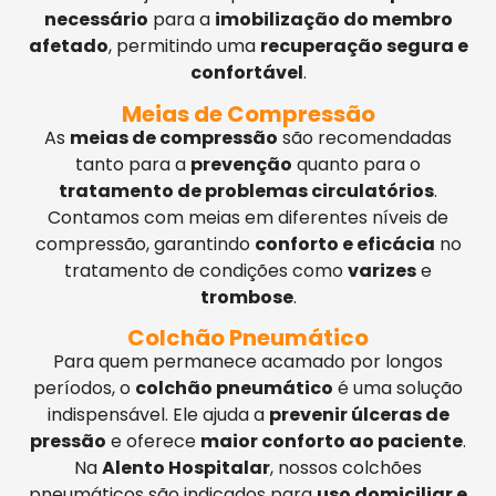
necessário
para a
imobilização do membro
afetado
, permitindo uma
recuperação segura e
confortável
.
Meias de Compressão
As
meias de compressão
são recomendadas
tanto para a
prevenção
quanto para o
tratamento de problemas circulatórios
.
Contamos com meias em diferentes níveis de
compressão, garantindo
conforto e eficácia
no
tratamento de condições como
varizes
e
trombose
.
Colchão Pneumático
Para quem permanece acamado por longos
períodos, o
colchão pneumático
é uma solução
indispensável. Ele ajuda a
prevenir úlceras de
pressão
e oferece
maior conforto ao paciente
.
Na
Alento Hospitalar
, nossos colchões
pneumáticos são indicados para
uso domiciliar e