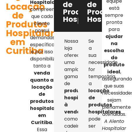
equipe
Hospitalar
,
de
de
Locação
está
compreendemos
Produtos
Produtos
de
sempre
que cada
Hospitalares
Hospitalar
Produtos
pronta
cliente
para
Hospitalares
possui
ajudar
demandas
em
Nossa
Se
na
específicas,
Curitiba
loja
a
escolha
e por isso
oferece
sua
do
disponibilizamos
uma
necessidade
produto
tanto a
ampla
for
ideal
,
venda
gama
temporária,
assegurand
quanto a
de
a
que suas
locação
produtos
locação
necessidade
de
hospitalares
de
sejam
produtos
à
produtos
plenamente
hospitalares
venda
,
hospitalares
atendidas.
em
como
pode
A Alento
Curitiba
.
cadeiras
ser
Hospitalar
Essa