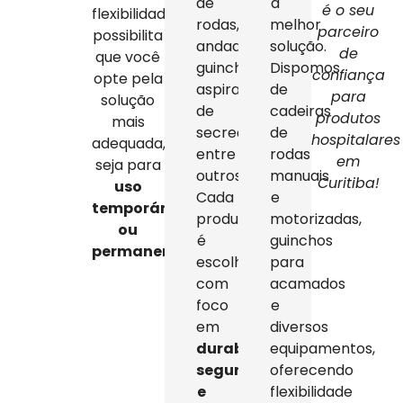
de
a
é o seu
flexibilidade
rodas,
melhor
parceiro
possibilita
andadores,
solução.
de
que você
guinchos,
Dispomos
confiança
opte pela
aspiradores
de
para
solução
de
cadeiras
produtos
mais
secreção,
de
hospitalares
adequada,
entre
rodas
em
seja para
outros.
manuais
Curitiba!
uso
Cada
e
temporário
produto
motorizadas,
ou
é
guinchos
permanente
.
escolhido
para
com
acamados
foco
e
em
diversos
durabilidade,
equipamentos,
segurança
oferecendo
e
flexibilidade