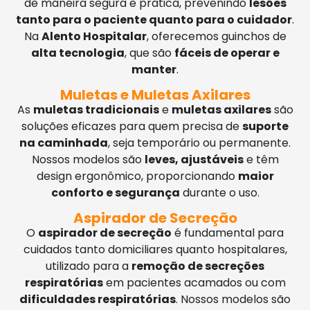
de maneira segura e prática, prevenindo
lesões
tanto para o paciente quanto para o cuidador
.
Na
Alento Hospitalar
, oferecemos guinchos de
alta tecnologia
, que são
fáceis de operar e
manter
.
Muletas e Muletas Axilares
As
muletas tradicionais
e
muletas axilares
são
soluções eficazes para quem precisa de
suporte
na caminhada
, seja temporário ou permanente.
Nossos modelos são
leves, ajustáveis
e têm
design ergonômico, proporcionando
maior
conforto e segurança
durante o uso.
Aspirador de Secreção
O
aspirador de secreção
é fundamental para
cuidados tanto domiciliares quanto hospitalares,
utilizado para a
remoção de secreções
respiratórias
em pacientes acamados ou com
dificuldades respiratórias
. Nossos modelos são