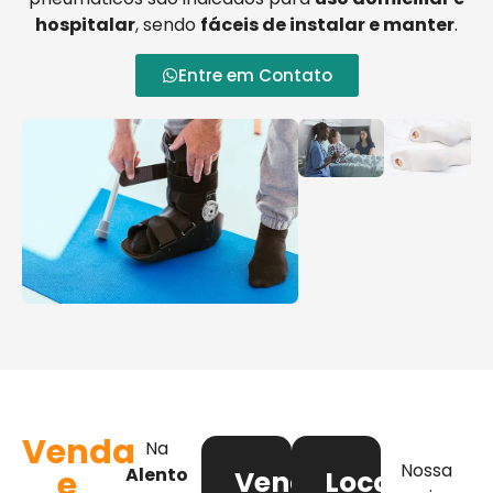
hospitalar
, sendo
fáceis de instalar e manter
.
Entre em Contato
Venda
Na
Nossa
e
Alento
Venda
Locação