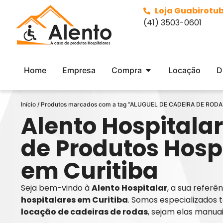
Loja Guabirotu
(41) 3503-0601
Home
Empresa
Compra
Locação
D
Início
/ Produtos marcados com a tag “ALUGUEL DE CADEIRA DE ROD
Alento Hospitalar
de Produtos Hosp
em Curitiba
Seja bem-vindo à
Alento Hospitalar
, a sua refer
hospitalares em Curitiba
. Somos especializados 
locação de cadeiras de rodas
, sejam elas manua