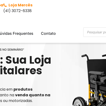
ba
Loja Mercês
(41) 3072-6338
úvidas Frequentes
Contato
AS NO SEMINÁRIO”
: Sua Loja
italares
ência em
produtos
tanto na
venda quanto na
is ou motorizadas.