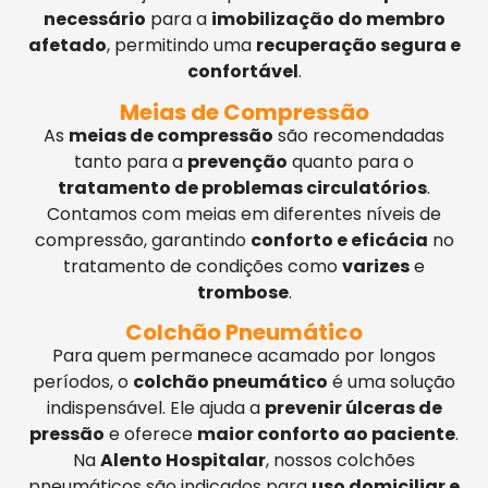
necessário
para a
imobilização do membro
afetado
, permitindo uma
recuperação segura e
confortável
.
Meias de Compressão
As
meias de compressão
são recomendadas
tanto para a
prevenção
quanto para o
tratamento de problemas circulatórios
.
Contamos com meias em diferentes níveis de
compressão, garantindo
conforto e eficácia
no
tratamento de condições como
varizes
e
trombose
.
Colchão Pneumático
Para quem permanece acamado por longos
períodos, o
colchão pneumático
é uma solução
indispensável. Ele ajuda a
prevenir úlceras de
pressão
e oferece
maior conforto ao paciente
.
Na
Alento Hospitalar
, nossos colchões
pneumáticos são indicados para
uso domiciliar e