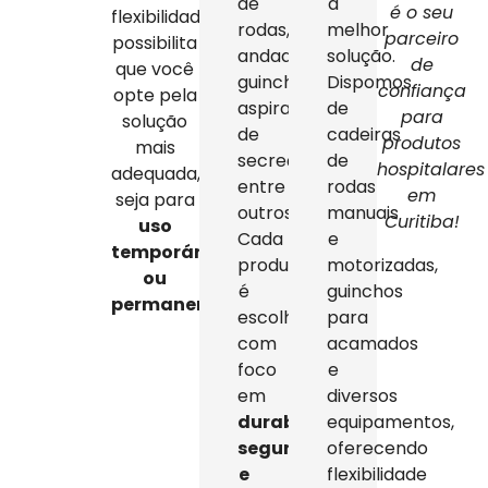
de
a
é o seu
flexibilidade
rodas,
melhor
parceiro
possibilita
andadores,
solução.
de
que você
guinchos,
Dispomos
confiança
opte pela
aspiradores
de
para
solução
de
cadeiras
produtos
mais
secreção,
de
hospitalares
adequada,
entre
rodas
em
seja para
outros.
manuais
Curitiba!
uso
Cada
e
temporário
produto
motorizadas,
ou
é
guinchos
permanente
.
escolhido
para
com
acamados
foco
e
em
diversos
durabilidade,
equipamentos,
segurança
oferecendo
e
flexibilidade