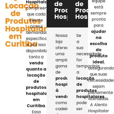
equipe
Hospitalar
,
de
de
Locação
está
compreendemos
Produtos
Produtos
de
sempre
que cada
Hospitalares
Hospitalar
Produtos
pronta
cliente
para
Hospitalares
possui
ajudar
demandas
em
Nossa
Se
na
específicas,
Curitiba
loja
a
escolha
e por isso
oferece
sua
do
disponibilizamos
uma
necessidade
produto
tanto a
ampla
for
ideal
,
venda
gama
temporária,
assegurand
quanto a
de
a
que suas
locação
produtos
locação
necessidade
de
hospitalares
de
sejam
produtos
à
produtos
plenamente
hospitalares
venda
,
hospitalares
atendidas.
em
como
pode
A Alento
Curitiba
.
cadeiras
ser
Hospitalar
Essa