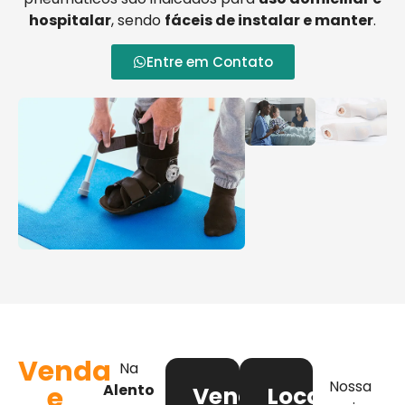
hospitalar
, sendo
fáceis de instalar e manter
.
Entre em Contato
Venda
Na
Nossa
e
Alento
Venda
Locação