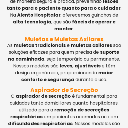
de maneira segura e prática, prevenindo
lesões
tanto para o paciente quanto para o cuidador
.
Na
Alento Hospitalar
, oferecemos guinchos de
alta tecnologia
, que são
fáceis de operar e
manter
.
Muletas e Muletas Axilares
As
muletas tradicionais
e
muletas axilares
são
soluções eficazes para quem precisa de
suporte
na caminhada
, seja temporário ou permanente.
Nossos modelos são
leves, ajustáveis
e têm
design ergonômico, proporcionando
maior
conforto e segurança
durante o uso.
Aspirador de Secreção
O
aspirador de secreção
é fundamental para
cuidados tanto domiciliares quanto hospitalares,
utilizado para a
remoção de secreções
respiratórias
em pacientes acamados ou com
dificuldades respiratórias
. Nossos modelos são