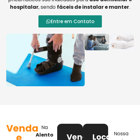
hospitalar
, sendo
fáceis de instalar e manter
.
Entre em Contato
Venda
Na
Nossa
e
Alento
Venda
Locação