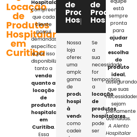
equipe
Hospitalar
,
de
de
Locação
está
compreendemos
Produtos
Produtos
de
sempre
que cada
Hospitalares
Hospitalar
Produtos
pronta
cliente
para
Hospitalares
possui
ajudar
demandas
em
Nossa
Se
na
específicas,
Curitiba
loja
a
escolha
e por isso
oferece
sua
do
disponibilizamos
uma
necessidade
produto
tanto a
ampla
for
ideal
,
venda
gama
temporária,
assegurand
quanto a
de
a
que suas
locação
produtos
locação
necessidade
de
hospitalares
de
sejam
produtos
à
produtos
plenamente
hospitalares
venda
,
hospitalares
atendidas.
em
como
pode
A Alento
Curitiba
.
cadeiras
ser
Hospitalar
Essa