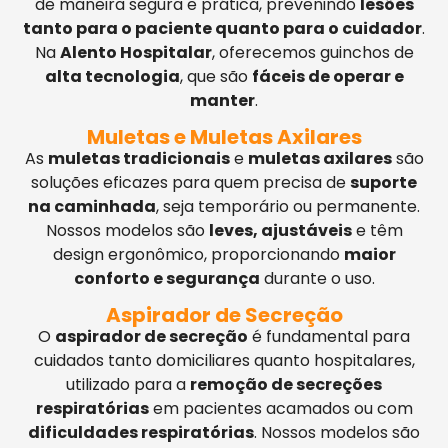
de maneira segura e prática, prevenindo
lesões
tanto para o paciente quanto para o cuidador
.
Na
Alento Hospitalar
, oferecemos guinchos de
alta tecnologia
, que são
fáceis de operar e
manter
.
Muletas e Muletas Axilares
As
muletas tradicionais
e
muletas axilares
são
soluções eficazes para quem precisa de
suporte
na caminhada
, seja temporário ou permanente.
Nossos modelos são
leves, ajustáveis
e têm
design ergonômico, proporcionando
maior
conforto e segurança
durante o uso.
Aspirador de Secreção
O
aspirador de secreção
é fundamental para
cuidados tanto domiciliares quanto hospitalares,
utilizado para a
remoção de secreções
respiratórias
em pacientes acamados ou com
dificuldades respiratórias
. Nossos modelos são