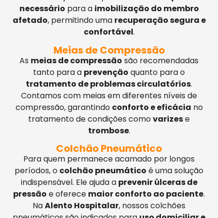
necessário
para a
imobilização do membro
afetado
, permitindo uma
recuperação segura e
confortável
.
Meias de Compressão
As
meias de compressão
são recomendadas
tanto para a
prevenção
quanto para o
tratamento de problemas circulatórios
.
Contamos com meias em diferentes níveis de
compressão, garantindo
conforto e eficácia
no
tratamento de condições como
varizes
e
trombose
.
Colchão Pneumático
Para quem permanece acamado por longos
períodos, o
colchão pneumático
é uma solução
indispensável. Ele ajuda a
prevenir úlceras de
pressão
e oferece
maior conforto ao paciente
.
Na
Alento Hospitalar
, nossos colchões
pneumáticos são indicados para
uso domiciliar e