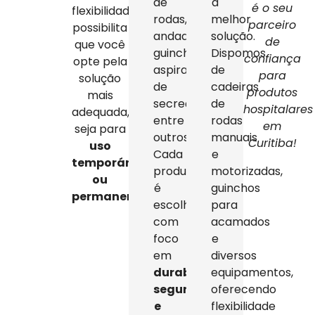
de
a
é o seu
flexibilidade
rodas,
melhor
parceiro
possibilita
andadores,
solução.
de
que você
guinchos,
Dispomos
confiança
opte pela
aspiradores
de
para
solução
de
cadeiras
produtos
mais
secreção,
de
hospitalares
adequada,
entre
rodas
em
seja para
outros.
manuais
Curitiba!
uso
Cada
e
temporário
produto
motorizadas,
ou
é
guinchos
permanente
.
escolhido
para
com
acamados
foco
e
em
diversos
durabilidade,
equipamentos,
segurança
oferecendo
e
flexibilidade