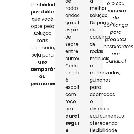
de
a
é o seu
flexibilidade
rodas,
melhor
parceiro
possibilita
andadores,
solução.
de
que você
guinchos,
Dispomos
confiança
opte pela
aspiradores
de
para
solução
de
cadeiras
produtos
mais
secreção,
de
hospitalares
adequada,
entre
rodas
em
seja para
outros.
manuais
Curitiba!
uso
Cada
e
temporário
produto
motorizadas,
ou
é
guinchos
permanente
.
escolhido
para
com
acamados
foco
e
em
diversos
durabilidade,
equipamentos,
segurança
oferecendo
e
flexibilidade