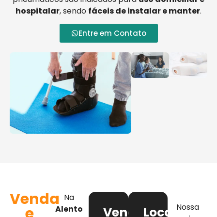
hospitalar
, sendo
fáceis de instalar e manter
.
Entre em Contato
Venda
Na
Nossa
e
Alento
Venda
Locação