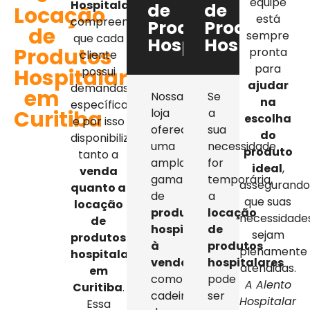
equipe
Hospitalar
,
de
de
Locação
está
compreendemos
Produtos
Produtos
de
sempre
que cada
Hospitalares
Hospitalar
Produtos
pronta
cliente
para
Hospitalares
possui
ajudar
demandas
em
Nossa
Se
na
específicas,
Curitiba
loja
a
escolha
e por isso
oferece
sua
do
disponibilizamos
uma
necessidade
produto
tanto a
ampla
for
ideal
,
venda
gama
temporária,
assegurand
quanto a
de
a
que suas
locação
produtos
locação
necessidade
de
hospitalares
de
sejam
produtos
à
produtos
plenamente
hospitalares
venda
,
hospitalares
atendidas.
em
como
pode
A Alento
Curitiba
.
cadeiras
ser
Hospitalar
Essa