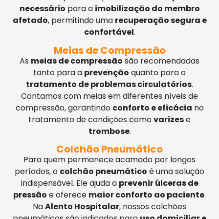
necessário
para a
imobilização do membro
afetado
, permitindo uma
recuperação segura e
confortável
.
Meias de Compressão
As
meias de compressão
são recomendadas
tanto para a
prevenção
quanto para o
tratamento de problemas circulatórios
.
Contamos com meias em diferentes níveis de
compressão, garantindo
conforto e eficácia
no
tratamento de condições como
varizes
e
trombose
.
Colchão Pneumático
Para quem permanece acamado por longos
períodos, o
colchão pneumático
é uma solução
indispensável. Ele ajuda a
prevenir úlceras de
pressão
e oferece
maior conforto ao paciente
.
Na
Alento Hospitalar
, nossos colchões
pneumáticos são indicados para
uso domiciliar e