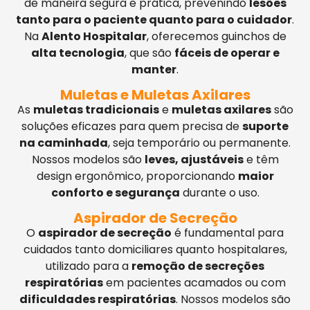
de maneira segura e prática, prevenindo
lesões
tanto para o paciente quanto para o cuidador
.
Na
Alento Hospitalar
, oferecemos guinchos de
alta tecnologia
, que são
fáceis de operar e
manter
.
Muletas e Muletas Axilares
As
muletas tradicionais
e
muletas axilares
são
soluções eficazes para quem precisa de
suporte
na caminhada
, seja temporário ou permanente.
Nossos modelos são
leves, ajustáveis
e têm
design ergonômico, proporcionando
maior
conforto e segurança
durante o uso.
Aspirador de Secreção
O
aspirador de secreção
é fundamental para
cuidados tanto domiciliares quanto hospitalares,
utilizado para a
remoção de secreções
respiratórias
em pacientes acamados ou com
dificuldades respiratórias
. Nossos modelos são