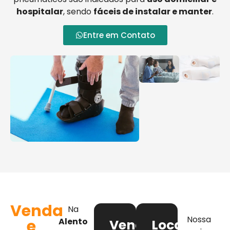
hospitalar
, sendo
fáceis de instalar e manter
.
Entre em Contato
Venda
Na
Nossa
e
Alento
Venda
Locação