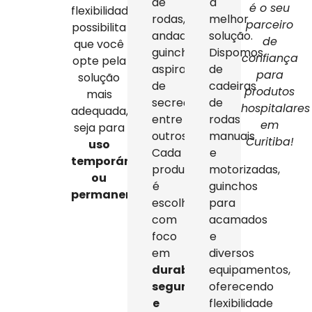
de
a
é o seu
flexibilidade
rodas,
melhor
parceiro
possibilita
andadores,
solução.
de
que você
guinchos,
Dispomos
confiança
opte pela
aspiradores
de
para
solução
de
cadeiras
produtos
mais
secreção,
de
hospitalares
adequada,
entre
rodas
em
seja para
outros.
manuais
Curitiba!
uso
Cada
e
temporário
produto
motorizadas,
ou
é
guinchos
permanente
.
escolhido
para
com
acamados
foco
e
em
diversos
durabilidade,
equipamentos,
segurança
oferecendo
e
flexibilidade