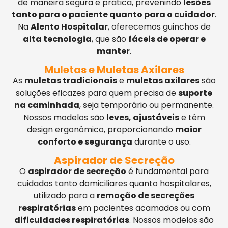
de maneira segura e prática, prevenindo
lesões
tanto para o paciente quanto para o cuidador
.
Na
Alento Hospitalar
, oferecemos guinchos de
alta tecnologia
, que são
fáceis de operar e
manter
.
Muletas e Muletas Axilares
As
muletas tradicionais
e
muletas axilares
são
soluções eficazes para quem precisa de
suporte
na caminhada
, seja temporário ou permanente.
Nossos modelos são
leves, ajustáveis
e têm
design ergonômico, proporcionando
maior
conforto e segurança
durante o uso.
Aspirador de Secreção
O
aspirador de secreção
é fundamental para
cuidados tanto domiciliares quanto hospitalares,
utilizado para a
remoção de secreções
respiratórias
em pacientes acamados ou com
dificuldades respiratórias
. Nossos modelos são