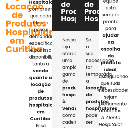
equipe
Hospitalar
,
de
de
Locação
está
compreendemos
Produtos
Produtos
de
sempre
que cada
Hospitalares
Hospitalar
Produtos
pronta
cliente
para
Hospitalares
possui
ajudar
demandas
em
Nossa
Se
na
específicas,
Curitiba
loja
a
escolha
e por isso
oferece
sua
do
disponibilizamos
uma
necessidade
produto
tanto a
ampla
for
ideal
,
venda
gama
temporária,
assegurand
quanto a
de
a
que suas
locação
produtos
locação
necessidade
de
hospitalares
de
sejam
produtos
à
produtos
plenamente
hospitalares
venda
,
hospitalares
atendidas.
em
como
pode
A Alento
Curitiba
.
cadeiras
ser
Hospitalar
Essa