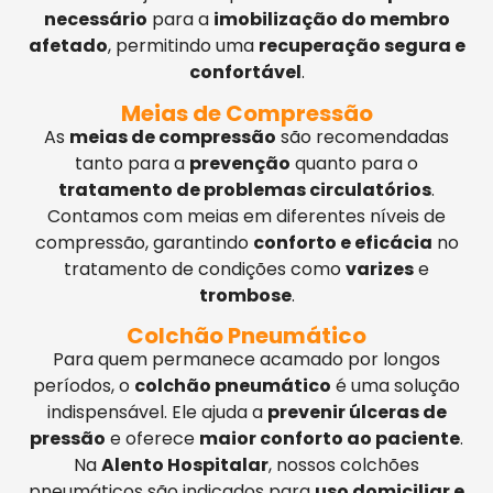
necessário
para a
imobilização do membro
afetado
, permitindo uma
recuperação segura e
confortável
.
Meias de Compressão
As
meias de compressão
são recomendadas
tanto para a
prevenção
quanto para o
tratamento de problemas circulatórios
.
Contamos com meias em diferentes níveis de
compressão, garantindo
conforto e eficácia
no
tratamento de condições como
varizes
e
trombose
.
Colchão Pneumático
Para quem permanece acamado por longos
períodos, o
colchão pneumático
é uma solução
indispensável. Ele ajuda a
prevenir úlceras de
pressão
e oferece
maior conforto ao paciente
.
Na
Alento Hospitalar
, nossos colchões
pneumáticos são indicados para
uso domiciliar e