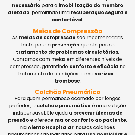
necessário
para a
imobilização do membro
afetado
, permitindo uma
recuperação segura e
confortável
.
Meias de Compressão
As
meias de compressão
são recomendadas
tanto para a
prevenção
quanto para o
tratamento de problemas circulatórios
.
Contamos com meias em diferentes níveis de
compressão, garantindo
conforto e eficácia
no
tratamento de condições como
varizes
e
trombose
.
Colchão Pneumático
Para quem permanece acamado por longos
períodos, o
colchão pneumático
é uma solução
indispensável. Ele ajuda a
prevenir úlceras de
pressão
e oferece
maior conforto ao paciente
.
Na
Alento Hospitalar
, nossos colchões
pneumáticos são indicados para
uso domiciliar e