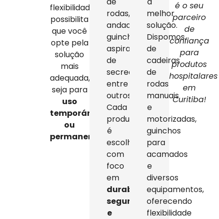
de
a
é o seu
flexibilidade
rodas,
melhor
parceiro
possibilita
andadores,
solução.
de
que você
guinchos,
Dispomos
confiança
opte pela
aspiradores
de
para
solução
de
cadeiras
produtos
mais
secreção,
de
hospitalares
adequada,
entre
rodas
em
seja para
outros.
manuais
Curitiba!
uso
Cada
e
temporário
produto
motorizadas,
ou
é
guinchos
permanente
.
escolhido
para
com
acamados
foco
e
em
diversos
durabilidade,
equipamentos,
segurança
oferecendo
e
flexibilidade