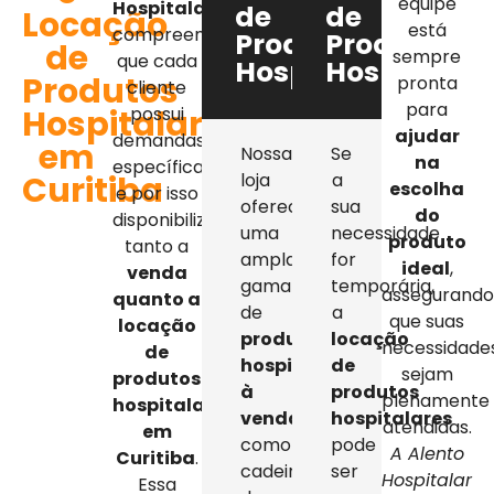
equipe
Hospitalar
,
de
de
Locação
está
compreendemos
Produtos
Produtos
de
sempre
que cada
Hospitalares
Hospitalar
Produtos
pronta
cliente
para
Hospitalares
possui
ajudar
demandas
em
Nossa
Se
na
específicas,
Curitiba
loja
a
escolha
e por isso
oferece
sua
do
disponibilizamos
uma
necessidade
produto
tanto a
ampla
for
ideal
,
venda
gama
temporária,
assegurand
quanto a
de
a
que suas
locação
produtos
locação
necessidade
de
hospitalares
de
sejam
produtos
à
produtos
plenamente
hospitalares
venda
,
hospitalares
atendidas.
em
como
pode
A Alento
Curitiba
.
cadeiras
ser
Hospitalar
Essa