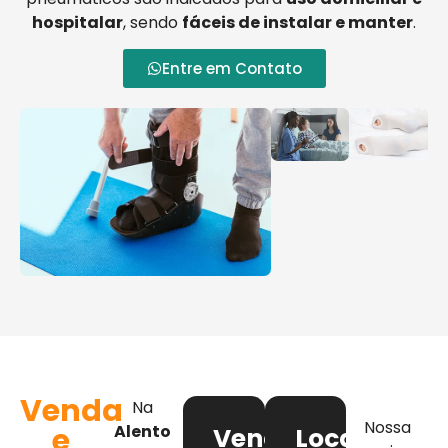
hospitalar
, sendo
fáceis de instalar e manter
.
Entre em Contato
Venda
Na
Nossa
e
Alento
Venda
Locação