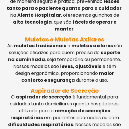
de maneira segura e prática, prevenindo
lesões
tanto para o paciente quanto para o cuidador
.
Na
Alento Hospitalar
, oferecemos guinchos de
alta tecnologia
, que são
fáceis de operar e
manter
.
Muletas e Muletas Axilares
As
muletas tradicionais
e
muletas axilares
são
soluções eficazes para quem precisa de
suporte
na caminhada
, seja temporário ou permanente.
Nossos modelos são
leves, ajustáveis
e têm
design ergonômico, proporcionando
maior
conforto e segurança
durante o uso.
Aspirador de Secreção
O
aspirador de secreção
é fundamental para
cuidados tanto domiciliares quanto hospitalares,
utilizado para a
remoção de secreções
respiratórias
em pacientes acamados ou com
dificuldades respiratórias
. Nossos modelos são