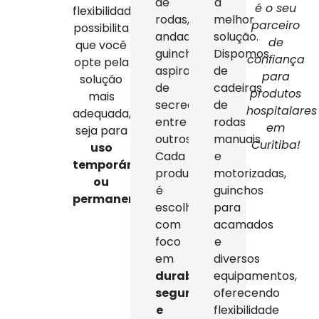
de
a
é o seu
flexibilidade
rodas,
melhor
parceiro
possibilita
andadores,
solução.
de
que você
guinchos,
Dispomos
confiança
opte pela
aspiradores
de
para
solução
de
cadeiras
produtos
mais
secreção,
de
hospitalares
adequada,
entre
rodas
em
seja para
outros.
manuais
Curitiba!
uso
Cada
e
temporário
produto
motorizadas,
ou
é
guinchos
permanente
.
escolhido
para
com
acamados
foco
e
em
diversos
durabilidade,
equipamentos,
segurança
oferecendo
e
flexibilidade