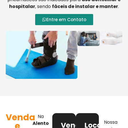
hospitalar
, sendo
fáceis de instalar e manter
.
Entre em Contato
Venda
Na
Nossa
e
Alento
Venda
Locação