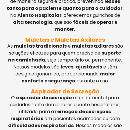
de maneira segura e prática, prevenindo
lesões
tanto para o paciente quanto para o cuidador
.
Na
Alento Hospitalar
, oferecemos guinchos de
alta tecnologia
, que são
fáceis de operar e
manter
.
Muletas e Muletas Axilares
As
muletas tradicionais
e
muletas axilares
são
soluções eficazes para quem precisa de
suporte
na caminhada
, seja temporário ou permanente.
Nossos modelos são
leves, ajustáveis
e têm
design ergonômico, proporcionando
maior
conforto e segurança
durante o uso.
Aspirador de Secreção
O
aspirador de secreção
é fundamental para
cuidados tanto domiciliares quanto hospitalares,
utilizado para a
remoção de secreções
respiratórias
em pacientes acamados ou com
dificuldades respiratórias
. Nossos modelos são