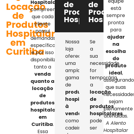
equipe
Hospitalar
,
de
de
Locação
está
compreendemos
Produtos
Produtos
de
sempre
que cada
Hospitalares
Hospitalar
Produtos
pronta
cliente
para
Hospitalares
possui
ajudar
demandas
em
Nossa
Se
na
específicas,
Curitiba
loja
a
escolha
e por isso
oferece
sua
do
disponibilizamos
uma
necessidade
produto
tanto a
ampla
for
ideal
,
venda
gama
temporária,
assegurand
quanto a
de
a
que suas
locação
produtos
locação
necessidade
de
hospitalares
de
sejam
produtos
à
produtos
plenamente
hospitalares
venda
,
hospitalares
atendidas.
em
como
pode
A Alento
Curitiba
.
cadeiras
ser
Hospitalar
Essa