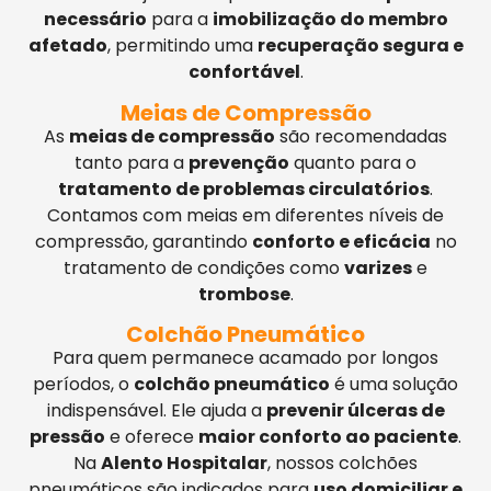
necessário
para a
imobilização do membro
afetado
, permitindo uma
recuperação segura e
confortável
.
Meias de Compressão
As
meias de compressão
são recomendadas
tanto para a
prevenção
quanto para o
tratamento de problemas circulatórios
.
Contamos com meias em diferentes níveis de
compressão, garantindo
conforto e eficácia
no
tratamento de condições como
varizes
e
trombose
.
Colchão Pneumático
Para quem permanece acamado por longos
períodos, o
colchão pneumático
é uma solução
indispensável. Ele ajuda a
prevenir úlceras de
pressão
e oferece
maior conforto ao paciente
.
Na
Alento Hospitalar
, nossos colchões
pneumáticos são indicados para
uso domiciliar e