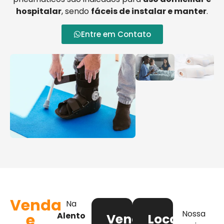
hospitalar
, sendo
fáceis de instalar e manter
.
Entre em Contato
Venda
Na
Nossa
e
Alento
Venda
Locação