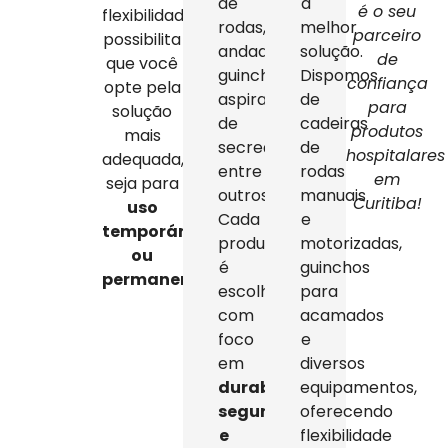
de
a
é o seu
flexibilidade
rodas,
melhor
parceiro
possibilita
andadores,
solução.
de
que você
guinchos,
Dispomos
confiança
opte pela
aspiradores
de
para
solução
de
cadeiras
produtos
mais
secreção,
de
hospitalares
adequada,
entre
rodas
em
seja para
outros.
manuais
Curitiba!
uso
Cada
e
temporário
produto
motorizadas,
ou
é
guinchos
permanente
.
escolhido
para
com
acamados
foco
e
em
diversos
durabilidade,
equipamentos,
segurança
oferecendo
e
flexibilidade