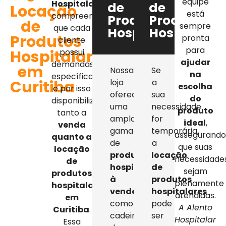
equipe
Hospitalar
,
de
de
Locação
está
compreendemos
Produtos
Produtos
de
sempre
que cada
Hospitalares
Hospitalar
Produtos
pronta
cliente
para
Hospitalares
possui
ajudar
demandas
em
Nossa
Se
na
específicas,
Curitiba
loja
a
escolha
e por isso
oferece
sua
do
disponibilizamos
uma
necessidade
produto
tanto a
ampla
for
ideal
,
venda
gama
temporária,
assegurand
quanto a
de
a
que suas
locação
produtos
locação
necessidade
de
hospitalares
de
sejam
produtos
à
produtos
plenamente
hospitalares
venda
,
hospitalares
atendidas.
em
como
pode
A Alento
Curitiba
.
cadeiras
ser
Hospitalar
Essa