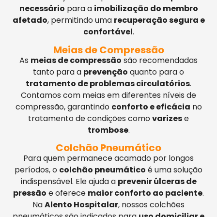
necessário
para a
imobilização do membro
afetado
, permitindo uma
recuperação segura e
confortável
.
Meias de Compressão
As
meias de compressão
são recomendadas
tanto para a
prevenção
quanto para o
tratamento de problemas circulatórios
.
Contamos com meias em diferentes níveis de
compressão, garantindo
conforto e eficácia
no
tratamento de condições como
varizes
e
trombose
.
Colchão Pneumático
Para quem permanece acamado por longos
períodos, o
colchão pneumático
é uma solução
indispensável. Ele ajuda a
prevenir úlceras de
pressão
e oferece
maior conforto ao paciente
.
Na
Alento Hospitalar
, nossos colchões
pneumáticos são indicados para
uso domiciliar e