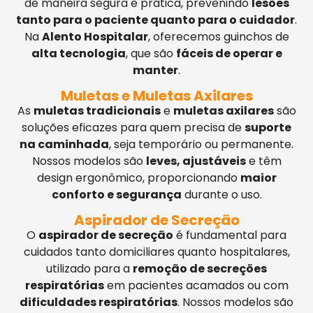
de maneira segura e prática, prevenindo
lesões
tanto para o paciente quanto para o cuidador
.
Na
Alento Hospitalar
, oferecemos guinchos de
alta tecnologia
, que são
fáceis de operar e
manter
.
Muletas e Muletas Axilares
As
muletas tradicionais
e
muletas axilares
são
soluções eficazes para quem precisa de
suporte
na caminhada
, seja temporário ou permanente.
Nossos modelos são
leves, ajustáveis
e têm
design ergonômico, proporcionando
maior
conforto e segurança
durante o uso.
Aspirador de Secreção
O
aspirador de secreção
é fundamental para
cuidados tanto domiciliares quanto hospitalares,
utilizado para a
remoção de secreções
respiratórias
em pacientes acamados ou com
dificuldades respiratórias
. Nossos modelos são