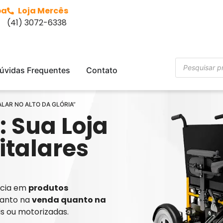
ba
Loja Mercês
(41) 3072-6338
úvidas Frequentes
Contato
ALAR NO ALTO DA GLÓRIA”
: Sua Loja
italares
ência em
produtos
tanto na
venda quanto na
is ou motorizadas.