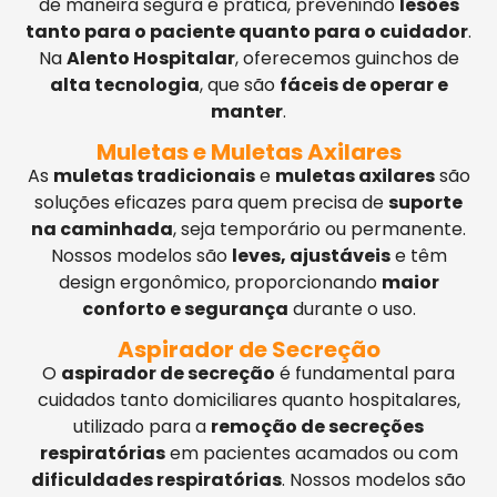
de maneira segura e prática, prevenindo
lesões
tanto para o paciente quanto para o cuidador
.
Na
Alento Hospitalar
, oferecemos guinchos de
alta tecnologia
, que são
fáceis de operar e
manter
.
Muletas e Muletas Axilares
As
muletas tradicionais
e
muletas axilares
são
soluções eficazes para quem precisa de
suporte
na caminhada
, seja temporário ou permanente.
Nossos modelos são
leves, ajustáveis
e têm
design ergonômico, proporcionando
maior
conforto e segurança
durante o uso.
Aspirador de Secreção
O
aspirador de secreção
é fundamental para
cuidados tanto domiciliares quanto hospitalares,
utilizado para a
remoção de secreções
respiratórias
em pacientes acamados ou com
dificuldades respiratórias
. Nossos modelos são