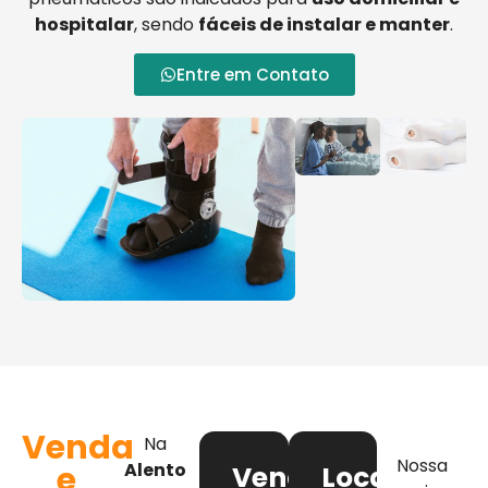
hospitalar
, sendo
fáceis de instalar e manter
.
Entre em Contato
Venda
Na
Nossa
e
Alento
Venda
Locação