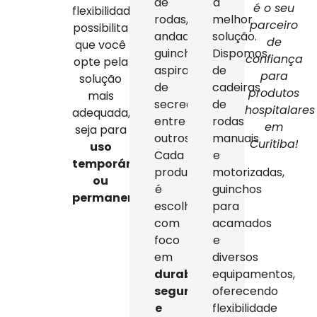
de
a
é o seu
flexibilidade
rodas,
melhor
parceiro
possibilita
andadores,
solução.
de
que você
guinchos,
Dispomos
confiança
opte pela
aspiradores
de
para
solução
de
cadeiras
produtos
mais
secreção,
de
hospitalares
adequada,
entre
rodas
em
seja para
outros.
manuais
Curitiba!
uso
Cada
e
temporário
produto
motorizadas,
ou
é
guinchos
permanente
.
escolhido
para
com
acamados
foco
e
em
diversos
durabilidade,
equipamentos,
segurança
oferecendo
e
flexibilidade