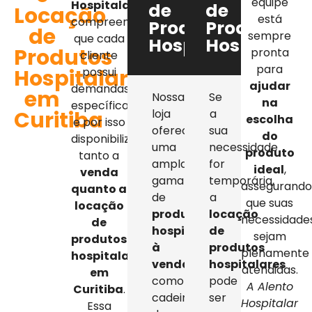
equipe
Hospitalar
,
de
de
Locação
está
compreendemos
Produtos
Produtos
de
sempre
que cada
Hospitalares
Hospitalar
Produtos
pronta
cliente
para
Hospitalares
possui
ajudar
demandas
em
Nossa
Se
na
específicas,
Curitiba
loja
a
escolha
e por isso
oferece
sua
do
disponibilizamos
uma
necessidade
produto
tanto a
ampla
for
ideal
,
venda
gama
temporária,
assegurand
quanto a
de
a
que suas
locação
produtos
locação
necessidade
de
hospitalares
de
sejam
produtos
à
produtos
plenamente
hospitalares
venda
,
hospitalares
atendidas.
em
como
pode
A Alento
Curitiba
.
cadeiras
ser
Hospitalar
Essa