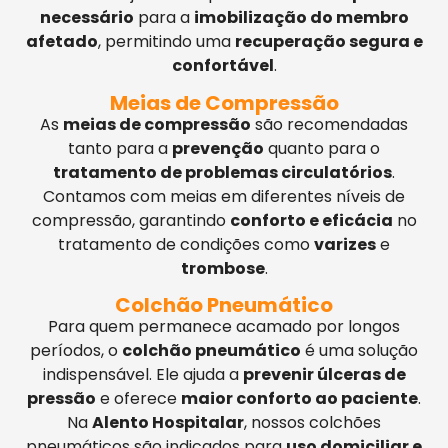
necessário
para a
imobilização do membro
afetado
, permitindo uma
recuperação segura e
confortável
.
Meias de Compressão
As
meias de compressão
são recomendadas
tanto para a
prevenção
quanto para o
tratamento de problemas circulatórios
.
Contamos com meias em diferentes níveis de
compressão, garantindo
conforto e eficácia
no
tratamento de condições como
varizes
e
trombose
.
Colchão Pneumático
Para quem permanece acamado por longos
períodos, o
colchão pneumático
é uma solução
indispensável. Ele ajuda a
prevenir úlceras de
pressão
e oferece
maior conforto ao paciente
.
Na
Alento Hospitalar
, nossos colchões
pneumáticos são indicados para
uso domiciliar e