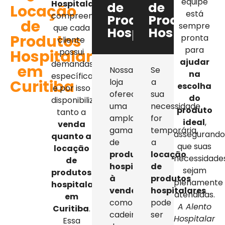
equipe
Hospitalar
,
de
de
Locação
está
compreendemos
Produtos
Produtos
de
sempre
que cada
Hospitalares
Hospitalar
Produtos
pronta
cliente
para
Hospitalares
possui
ajudar
demandas
em
Nossa
Se
na
específicas,
Curitiba
loja
a
escolha
e por isso
oferece
sua
do
disponibilizamos
uma
necessidade
produto
tanto a
ampla
for
ideal
,
venda
gama
temporária,
assegurand
quanto a
de
a
que suas
locação
produtos
locação
necessidade
de
hospitalares
de
sejam
produtos
à
produtos
plenamente
hospitalares
venda
,
hospitalares
atendidas.
em
como
pode
A Alento
Curitiba
.
cadeiras
ser
Hospitalar
Essa