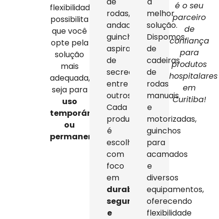
de
a
é o seu
flexibilidade
rodas,
melhor
parceiro
possibilita
andadores,
solução.
de
que você
guinchos,
Dispomos
confiança
opte pela
aspiradores
de
para
solução
de
cadeiras
produtos
mais
secreção,
de
hospitalares
adequada,
entre
rodas
em
seja para
outros.
manuais
Curitiba!
uso
Cada
e
temporário
produto
motorizadas,
ou
é
guinchos
permanente
.
escolhido
para
com
acamados
foco
e
em
diversos
durabilidade,
equipamentos,
segurança
oferecendo
e
flexibilidade