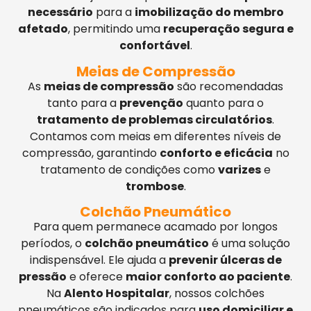
necessário
para a
imobilização do membro
afetado
, permitindo uma
recuperação segura e
confortável
.
Meias de Compressão
As
meias de compressão
são recomendadas
tanto para a
prevenção
quanto para o
tratamento de problemas circulatórios
.
Contamos com meias em diferentes níveis de
compressão, garantindo
conforto e eficácia
no
tratamento de condições como
varizes
e
trombose
.
Colchão Pneumático
Para quem permanece acamado por longos
períodos, o
colchão pneumático
é uma solução
indispensável. Ele ajuda a
prevenir úlceras de
pressão
e oferece
maior conforto ao paciente
.
Na
Alento Hospitalar
, nossos colchões
pneumáticos são indicados para
uso domiciliar e