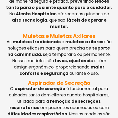
de maneira segura e prática, prevenindo
lesões
tanto para o paciente quanto para o cuidador
.
Na
Alento Hospitalar
, oferecemos guinchos de
alta tecnologia
, que são
fáceis de operar e
manter
.
Muletas e Muletas Axilares
As
muletas tradicionais
e
muletas axilares
são
soluções eficazes para quem precisa de
suporte
na caminhada
, seja temporário ou permanente.
Nossos modelos são
leves, ajustáveis
e têm
design ergonômico, proporcionando
maior
conforto e segurança
durante o uso.
Aspirador de Secreção
O
aspirador de secreção
é fundamental para
cuidados tanto domiciliares quanto hospitalares,
utilizado para a
remoção de secreções
respiratórias
em pacientes acamados ou com
dificuldades respiratórias
. Nossos modelos são