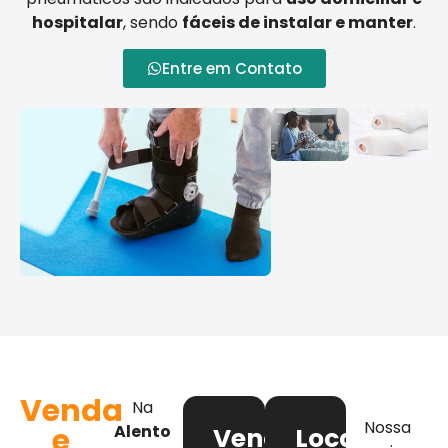
hospitalar
, sendo
fáceis de instalar e manter
.
Entre em Contato
Venda
Na
Nossa
e
Alento
Venda
Locação