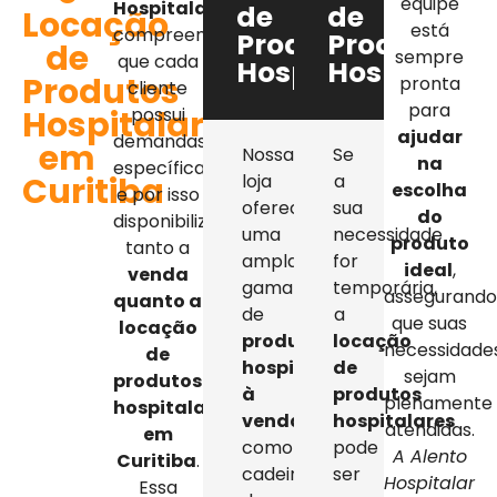
equipe
Hospitalar
,
de
de
Locação
está
compreendemos
Produtos
Produtos
de
sempre
que cada
Hospitalares
Hospitalar
Produtos
pronta
cliente
para
Hospitalares
possui
ajudar
demandas
em
Nossa
Se
na
específicas,
Curitiba
loja
a
escolha
e por isso
oferece
sua
do
disponibilizamos
uma
necessidade
produto
tanto a
ampla
for
ideal
,
venda
gama
temporária,
assegurand
quanto a
de
a
que suas
locação
produtos
locação
necessidade
de
hospitalares
de
sejam
produtos
à
produtos
plenamente
hospitalares
venda
,
hospitalares
atendidas.
em
como
pode
A Alento
Curitiba
.
cadeiras
ser
Hospitalar
Essa