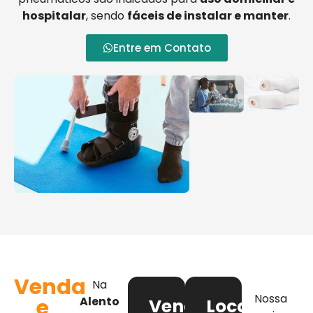
hospitalar
, sendo
fáceis de instalar e manter
.
Entre em Contato
Venda
Na
Nossa
e
Alento
Venda
Locação