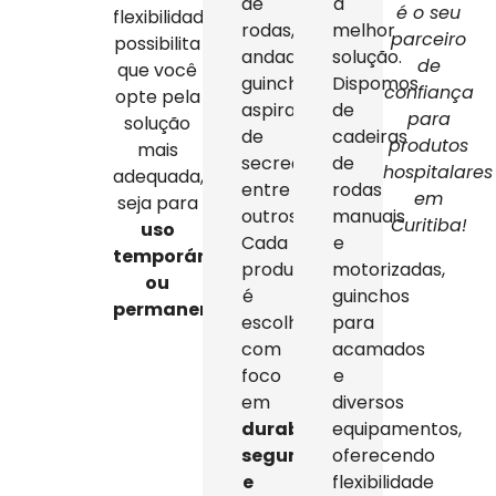
de
a
é o seu
flexibilidade
rodas,
melhor
parceiro
possibilita
andadores,
solução.
de
que você
guinchos,
Dispomos
confiança
opte pela
aspiradores
de
para
solução
de
cadeiras
produtos
mais
secreção,
de
hospitalares
adequada,
entre
rodas
em
seja para
outros.
manuais
Curitiba!
uso
Cada
e
temporário
produto
motorizadas,
ou
é
guinchos
permanente
.
escolhido
para
com
acamados
foco
e
em
diversos
durabilidade,
equipamentos,
segurança
oferecendo
e
flexibilidade