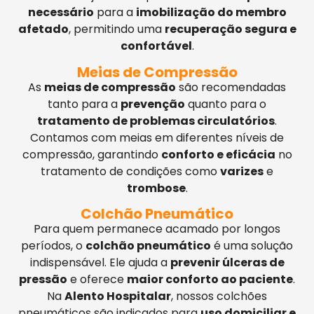
necessário
para a
imobilização do membro
afetado
, permitindo uma
recuperação segura e
confortável
.
Meias de Compressão
As
meias de compressão
são recomendadas
tanto para a
prevenção
quanto para o
tratamento de problemas circulatórios
.
Contamos com meias em diferentes níveis de
compressão, garantindo
conforto e eficácia
no
tratamento de condições como
varizes
e
trombose
.
Colchão Pneumático
Para quem permanece acamado por longos
períodos, o
colchão pneumático
é uma solução
indispensável. Ele ajuda a
prevenir úlceras de
pressão
e oferece
maior conforto ao paciente
.
Na
Alento Hospitalar
, nossos colchões
pneumáticos são indicados para
uso domiciliar e