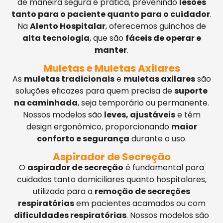
de maneira segura e prática, prevenindo
lesões
tanto para o paciente quanto para o cuidador
.
Na
Alento Hospitalar
, oferecemos guinchos de
alta tecnologia
, que são
fáceis de operar e
manter
.
Muletas e Muletas Axilares
As
muletas tradicionais
e
muletas axilares
são
soluções eficazes para quem precisa de
suporte
na caminhada
, seja temporário ou permanente.
Nossos modelos são
leves, ajustáveis
e têm
design ergonômico, proporcionando
maior
conforto e segurança
durante o uso.
Aspirador de Secreção
O
aspirador de secreção
é fundamental para
cuidados tanto domiciliares quanto hospitalares,
utilizado para a
remoção de secreções
respiratórias
em pacientes acamados ou com
dificuldades respiratórias
. Nossos modelos são