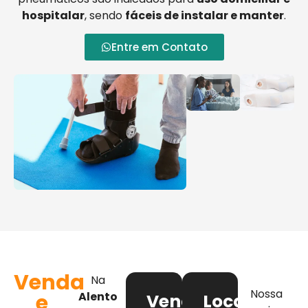
hospitalar
, sendo
fáceis de instalar e manter
.
Entre em Contato
Venda
Na
Nossa
e
Alento
Venda
Locação