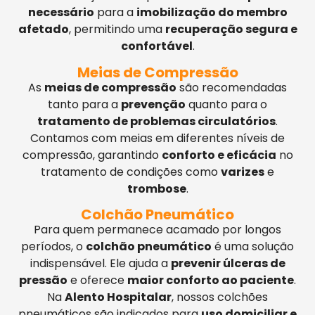
necessário
para a
imobilização do membro
afetado
, permitindo uma
recuperação segura e
confortável
.
Meias de Compressão
As
meias de compressão
são recomendadas
tanto para a
prevenção
quanto para o
tratamento de problemas circulatórios
.
Contamos com meias em diferentes níveis de
compressão, garantindo
conforto e eficácia
no
tratamento de condições como
varizes
e
trombose
.
Colchão Pneumático
Para quem permanece acamado por longos
períodos, o
colchão pneumático
é uma solução
indispensável. Ele ajuda a
prevenir úlceras de
pressão
e oferece
maior conforto ao paciente
.
Na
Alento Hospitalar
, nossos colchões
pneumáticos são indicados para
uso domiciliar e