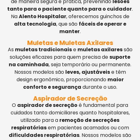
de maneira segura e prática, prevenindo
lesões
tanto para o paciente quanto para o cuidador
.
Na
Alento Hospitalar
, oferecemos guinchos de
alta tecnologia
, que são
fáceis de operar e
manter
.
Muletas e Muletas Axilares
As
muletas tradicionais
e
muletas axilares
são
soluções eficazes para quem precisa de
suporte
na caminhada
, seja temporário ou permanente.
Nossos modelos são
leves, ajustáveis
e têm
design ergonômico, proporcionando
maior
conforto e segurança
durante o uso.
Aspirador de Secreção
O
aspirador de secreção
é fundamental para
cuidados tanto domiciliares quanto hospitalares,
utilizado para a
remoção de secreções
respiratórias
em pacientes acamados ou com
dificuldades respiratórias
. Nossos modelos são