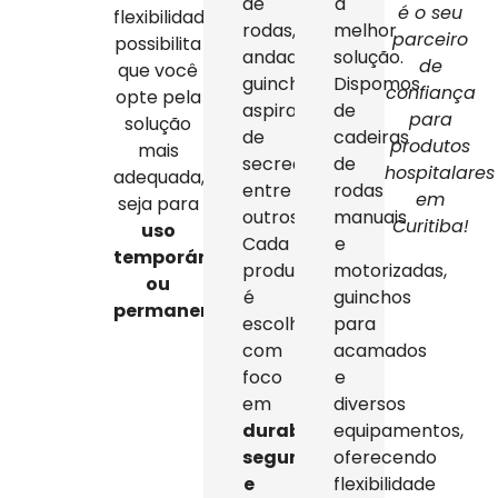
de
a
é o seu
flexibilidade
rodas,
melhor
parceiro
possibilita
andadores,
solução.
de
que você
guinchos,
Dispomos
confiança
opte pela
aspiradores
de
para
solução
de
cadeiras
produtos
mais
secreção,
de
hospitalares
adequada,
entre
rodas
em
seja para
outros.
manuais
Curitiba!
uso
Cada
e
temporário
produto
motorizadas,
ou
é
guinchos
permanente
.
escolhido
para
com
acamados
foco
e
em
diversos
durabilidade,
equipamentos,
segurança
oferecendo
e
flexibilidade