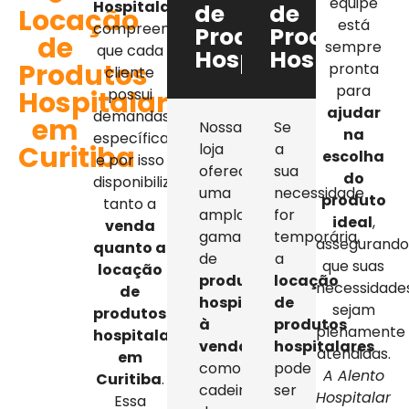
equipe
Hospitalar
,
de
de
Locação
está
compreendemos
Produtos
Produtos
de
sempre
que cada
Hospitalares
Hospitalar
Produtos
pronta
cliente
para
Hospitalares
possui
ajudar
demandas
em
Nossa
Se
na
específicas,
Curitiba
loja
a
escolha
e por isso
oferece
sua
do
disponibilizamos
uma
necessidade
produto
tanto a
ampla
for
ideal
,
venda
gama
temporária,
assegurand
quanto a
de
a
que suas
locação
produtos
locação
necessidade
de
hospitalares
de
sejam
produtos
à
produtos
plenamente
hospitalares
venda
,
hospitalares
atendidas.
em
como
pode
A Alento
Curitiba
.
cadeiras
ser
Hospitalar
Essa