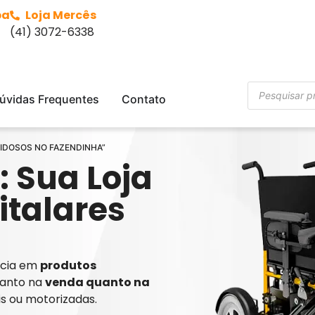
ba
Loja Mercês
(41) 3072-6338
úvidas Frequentes
Contato
 IDOSOS NO FAZENDINHA”
: Sua Loja
italares
ência em
produtos
tanto na
venda quanto na
is ou motorizadas.