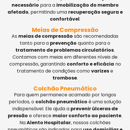
necessário
para a
imobilização do membro
afetado
, permitindo uma
recuperação segura e
confortável
.
Meias de Compressão
As
meias de compressão
são recomendadas
tanto para a
prevenção
quanto para o
tratamento de problemas circulatórios
.
Contamos com meias em diferentes níveis de
compressão, garantindo
conforto e eficácia
no
tratamento de condições como
varizes
e
trombose
.
Colchão Pneumático
Para quem permanece acamado por longos
períodos, o
colchão pneumático
é uma solução
indispensável. Ele ajuda a
prevenir úlceras de
pressão
e oferece
maior conforto ao paciente
.
Na
Alento Hospitalar
, nossos colchões
pneumáticos são indicados para
uso domiciliar e