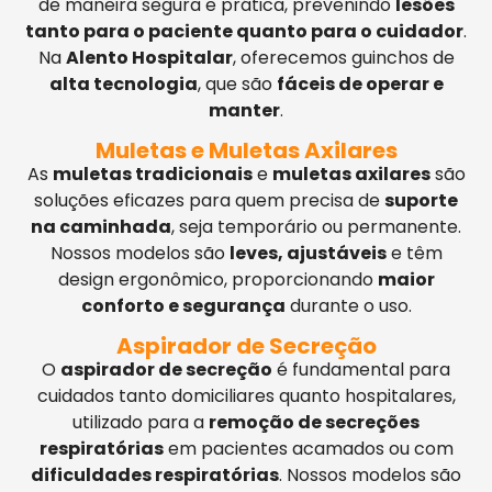
de maneira segura e prática, prevenindo
lesões
tanto para o paciente quanto para o cuidador
.
Na
Alento Hospitalar
, oferecemos guinchos de
alta tecnologia
, que são
fáceis de operar e
manter
.
Muletas e Muletas Axilares
As
muletas tradicionais
e
muletas axilares
são
soluções eficazes para quem precisa de
suporte
na caminhada
, seja temporário ou permanente.
Nossos modelos são
leves, ajustáveis
e têm
design ergonômico, proporcionando
maior
conforto e segurança
durante o uso.
Aspirador de Secreção
O
aspirador de secreção
é fundamental para
cuidados tanto domiciliares quanto hospitalares,
utilizado para a
remoção de secreções
respiratórias
em pacientes acamados ou com
dificuldades respiratórias
. Nossos modelos são