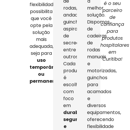
de
a
é o seu
flexibilidade
rodas,
melhor
parceiro
possibilita
andadores,
solução.
de
que você
guinchos,
Dispomos
confiança
opte pela
aspiradores
de
para
solução
de
cadeiras
produtos
mais
secreção,
de
hospitalares
adequada,
entre
rodas
em
seja para
outros.
manuais
Curitiba!
uso
Cada
e
temporário
produto
motorizadas,
ou
é
guinchos
permanente
.
escolhido
para
com
acamados
foco
e
em
diversos
durabilidade,
equipamentos,
segurança
oferecendo
e
flexibilidade