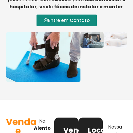
hospitalar
, sendo
fáceis de instalar e manter
.
Entre em Contato
Venda
Na
Nossa
e
Alento
Venda
Locação