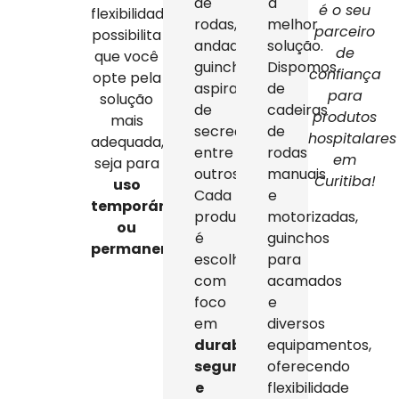
de
a
é o seu
flexibilidade
rodas,
melhor
parceiro
possibilita
andadores,
solução.
de
que você
guinchos,
Dispomos
confiança
opte pela
aspiradores
de
para
solução
de
cadeiras
produtos
mais
secreção,
de
hospitalares
adequada,
entre
rodas
em
seja para
outros.
manuais
Curitiba!
uso
Cada
e
temporário
produto
motorizadas,
ou
é
guinchos
permanente
.
escolhido
para
com
acamados
foco
e
em
diversos
durabilidade,
equipamentos,
segurança
oferecendo
e
flexibilidade