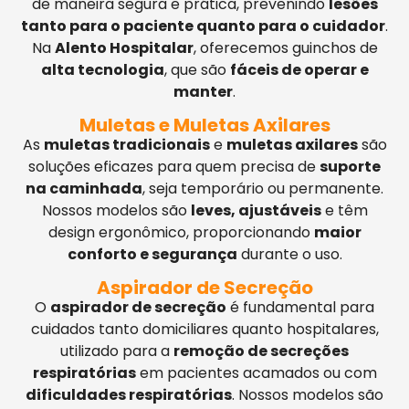
de maneira segura e prática, prevenindo
lesões
tanto para o paciente quanto para o cuidador
.
Na
Alento Hospitalar
, oferecemos guinchos de
alta tecnologia
, que são
fáceis de operar e
manter
.
Muletas e Muletas Axilares
As
muletas tradicionais
e
muletas axilares
são
soluções eficazes para quem precisa de
suporte
na caminhada
, seja temporário ou permanente.
Nossos modelos são
leves, ajustáveis
e têm
design ergonômico, proporcionando
maior
conforto e segurança
durante o uso.
Aspirador de Secreção
O
aspirador de secreção
é fundamental para
cuidados tanto domiciliares quanto hospitalares,
utilizado para a
remoção de secreções
respiratórias
em pacientes acamados ou com
dificuldades respiratórias
. Nossos modelos são