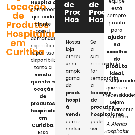
equipe
Hospitalar
,
de
de
Locação
está
compreendemos
Produtos
Produtos
de
sempre
que cada
Hospitalares
Hospitalar
Produtos
pronta
cliente
para
Hospitalares
possui
ajudar
demandas
em
Nossa
Se
na
específicas,
Curitiba
loja
a
escolha
e por isso
oferece
sua
do
disponibilizamos
uma
necessidade
produto
tanto a
ampla
for
ideal
,
venda
gama
temporária,
assegurand
quanto a
de
a
que suas
locação
produtos
locação
necessidade
de
hospitalares
de
sejam
produtos
à
produtos
plenamente
hospitalares
venda
,
hospitalares
atendidas.
em
como
pode
A Alento
Curitiba
.
cadeiras
ser
Hospitalar
Essa