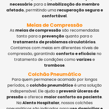
necessário
para a
imobilização do membro
afetado
, permitindo uma
recuperação segura e
confortável
.
Meias de Compressão
As
meias de compressão
são recomendadas
tanto para a
prevenção
quanto para o
tratamento de problemas circulatórios
.
Contamos com meias em diferentes níveis de
compressão, garantindo
conforto e eficácia
no
tratamento de condições como
varizes
e
trombose
.
Colchão Pneumático
Para quem permanece acamado por longos
períodos, o
colchão pneumático
é uma solução
indispensável. Ele ajuda a
prevenir úlceras de
pressão
e oferece
maior conforto ao paciente
.
Na
Alento Hospitalar
, nossos colchões
pneumáticos são indicados para
uso domiciliar e