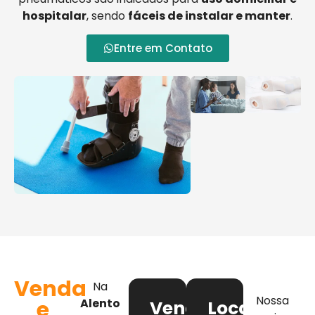
hospitalar
, sendo
fáceis de instalar e manter
.
Entre em Contato
Venda
Na
Nossa
e
Alento
Venda
Locação