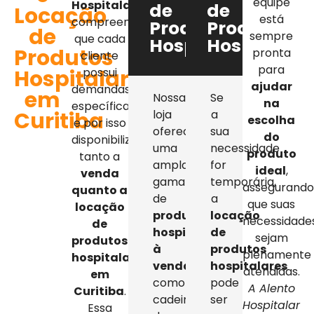
equipe
Hospitalar
,
de
de
Locação
está
compreendemos
Produtos
Produtos
de
sempre
que cada
Hospitalares
Hospitalar
Produtos
pronta
cliente
para
Hospitalares
possui
ajudar
demandas
em
Nossa
Se
na
específicas,
Curitiba
loja
a
escolha
e por isso
oferece
sua
do
disponibilizamos
uma
necessidade
produto
tanto a
ampla
for
ideal
,
venda
gama
temporária,
assegurand
quanto a
de
a
que suas
locação
produtos
locação
necessidade
de
hospitalares
de
sejam
produtos
à
produtos
plenamente
hospitalares
venda
,
hospitalares
atendidas.
em
como
pode
A Alento
Curitiba
.
cadeiras
ser
Hospitalar
Essa