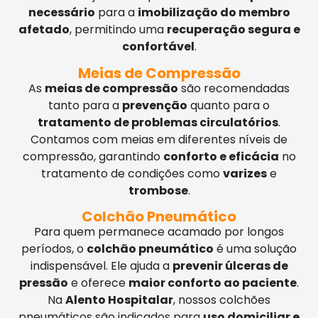
necessário
para a
imobilização do membro
afetado
, permitindo uma
recuperação segura e
confortável
.
Meias de Compressão
As
meias de compressão
são recomendadas
tanto para a
prevenção
quanto para o
tratamento de problemas circulatórios
.
Contamos com meias em diferentes níveis de
compressão, garantindo
conforto e eficácia
no
tratamento de condições como
varizes
e
trombose
.
Colchão Pneumático
Para quem permanece acamado por longos
períodos, o
colchão pneumático
é uma solução
indispensável. Ele ajuda a
prevenir úlceras de
pressão
e oferece
maior conforto ao paciente
.
Na
Alento Hospitalar
, nossos colchões
pneumáticos são indicados para
uso domiciliar e