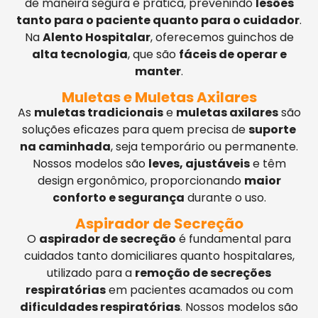
de maneira segura e prática, prevenindo
lesões
tanto para o paciente quanto para o cuidador
.
Na
Alento Hospitalar
, oferecemos guinchos de
alta tecnologia
, que são
fáceis de operar e
manter
.
Muletas e Muletas Axilares
As
muletas tradicionais
e
muletas axilares
são
soluções eficazes para quem precisa de
suporte
na caminhada
, seja temporário ou permanente.
Nossos modelos são
leves, ajustáveis
e têm
design ergonômico, proporcionando
maior
conforto e segurança
durante o uso.
Aspirador de Secreção
O
aspirador de secreção
é fundamental para
cuidados tanto domiciliares quanto hospitalares,
utilizado para a
remoção de secreções
respiratórias
em pacientes acamados ou com
dificuldades respiratórias
. Nossos modelos são