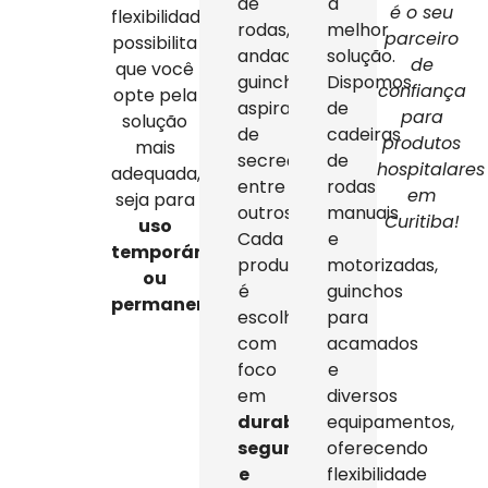
de
a
é o seu
flexibilidade
rodas,
melhor
parceiro
possibilita
andadores,
solução.
de
que você
guinchos,
Dispomos
confiança
opte pela
aspiradores
de
para
solução
de
cadeiras
produtos
mais
secreção,
de
hospitalares
adequada,
entre
rodas
em
seja para
outros.
manuais
Curitiba!
uso
Cada
e
temporário
produto
motorizadas,
ou
é
guinchos
permanente
.
escolhido
para
com
acamados
foco
e
em
diversos
durabilidade,
equipamentos,
segurança
oferecendo
e
flexibilidade