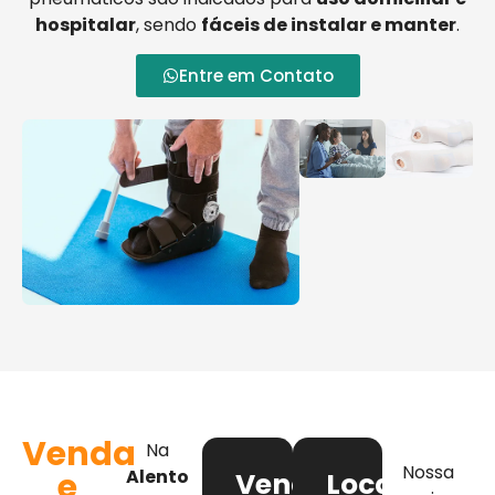
hospitalar
, sendo
fáceis de instalar e manter
.
Entre em Contato
Venda
Na
Nossa
e
Alento
Venda
Locação