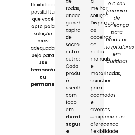
de
a
é o seu
flexibilidade
rodas,
melhor
parceiro
possibilita
andadores,
solução.
de
que você
guinchos,
Dispomos
confiança
opte pela
aspiradores
de
para
solução
de
cadeiras
produtos
mais
secreção,
de
hospitalares
adequada,
entre
rodas
em
seja para
outros.
manuais
Curitiba!
uso
Cada
e
temporário
produto
motorizadas,
ou
é
guinchos
permanente
.
escolhido
para
com
acamados
foco
e
em
diversos
durabilidade,
equipamentos,
segurança
oferecendo
e
flexibilidade