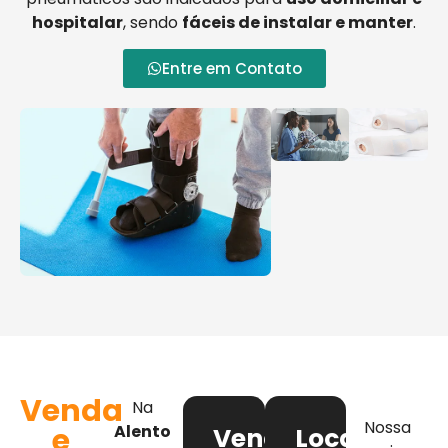
hospitalar
, sendo
fáceis de instalar e manter
.
Entre em Contato
Venda
Na
Nossa
e
Alento
Venda
Locação