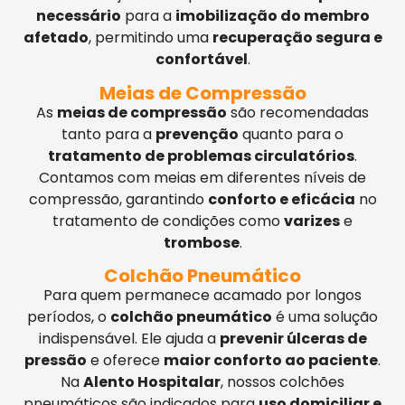
necessário
para a
imobilização do membro
afetado
, permitindo uma
recuperação segura e
confortável
.
Meias de Compressão
As
meias de compressão
são recomendadas
tanto para a
prevenção
quanto para o
tratamento de problemas circulatórios
.
Contamos com meias em diferentes níveis de
compressão, garantindo
conforto e eficácia
no
tratamento de condições como
varizes
e
trombose
.
Colchão Pneumático
Para quem permanece acamado por longos
períodos, o
colchão pneumático
é uma solução
indispensável. Ele ajuda a
prevenir úlceras de
pressão
e oferece
maior conforto ao paciente
.
Na
Alento Hospitalar
, nossos colchões
pneumáticos são indicados para
uso domiciliar e