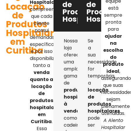
equipe
Hospitalar
,
de
de
Locação
está
compreendemos
Produtos
Produtos
de
sempre
que cada
Hospitalares
Hospitalar
Produtos
pronta
cliente
para
Hospitalares
possui
ajudar
demandas
em
Nossa
Se
na
específicas,
Curitiba
loja
a
escolha
e por isso
oferece
sua
do
disponibilizamos
uma
necessidade
produto
tanto a
ampla
for
ideal
,
venda
gama
temporária,
assegurand
quanto a
de
a
que suas
locação
produtos
locação
necessidade
de
hospitalares
de
sejam
produtos
à
produtos
plenamente
hospitalares
venda
,
hospitalares
atendidas.
em
como
pode
A Alento
Curitiba
.
cadeiras
ser
Hospitalar
Essa