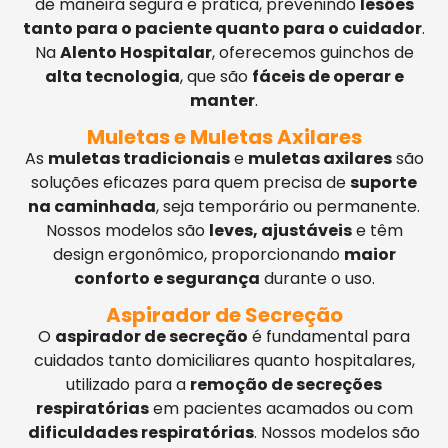
de maneira segura e prática, prevenindo
lesões
tanto para o paciente quanto para o cuidador
.
Na
Alento Hospitalar
, oferecemos guinchos de
alta tecnologia
, que são
fáceis de operar e
manter
.
Muletas e Muletas Axilares
As
muletas tradicionais
e
muletas axilares
são
soluções eficazes para quem precisa de
suporte
na caminhada
, seja temporário ou permanente.
Nossos modelos são
leves, ajustáveis
e têm
design ergonômico, proporcionando
maior
conforto e segurança
durante o uso.
Aspirador de Secreção
O
aspirador de secreção
é fundamental para
cuidados tanto domiciliares quanto hospitalares,
utilizado para a
remoção de secreções
respiratórias
em pacientes acamados ou com
dificuldades respiratórias
. Nossos modelos são