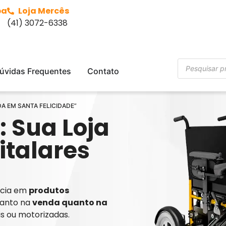
ba
Loja Mercês
(41) 3072-6338
úvidas Frequentes
Contato
DA EM SANTA FELICIDADE”
: Sua Loja
italares
ência em
produtos
tanto na
venda quanto na
is ou motorizadas.