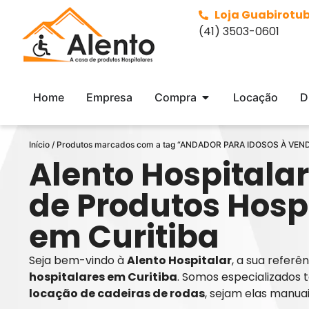
Loja Guabirotu
(41) 3503-0601
Home
Empresa
Compra
Locação
D
Início
/ Produtos marcados com a tag “ANDADOR PARA IDOSOS À VE
Alento Hospitalar
de Produtos Hosp
em Curitiba
Seja bem-vindo à
Alento Hospitalar
, a sua refer
hospitalares em Curitiba
. Somos especializados 
locação de cadeiras de rodas
, sejam elas manua