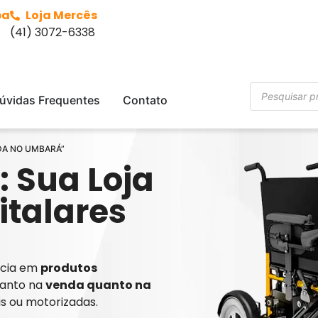
ba
Loja Mercês
(41) 3072-6338
úvidas Frequentes
Contato
NDA NO UMBARÁ”
: Sua Loja
italares
ência em
produtos
tanto na
venda quanto na
is ou motorizadas.