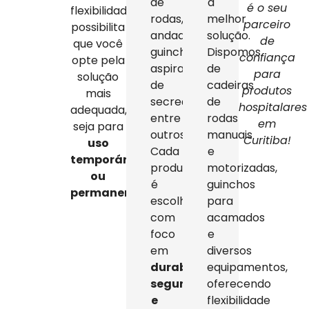
de
a
é o seu
flexibilidade
rodas,
melhor
parceiro
possibilita
andadores,
solução.
de
que você
guinchos,
Dispomos
confiança
opte pela
aspiradores
de
para
solução
de
cadeiras
produtos
mais
secreção,
de
hospitalares
adequada,
entre
rodas
em
seja para
outros.
manuais
Curitiba!
uso
Cada
e
temporário
produto
motorizadas,
ou
é
guinchos
permanente
.
escolhido
para
com
acamados
foco
e
em
diversos
durabilidade,
equipamentos,
segurança
oferecendo
e
flexibilidade