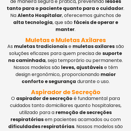
de maneira segura e prática, prevenindo
lesões
tanto para o paciente quanto para o cuidador
.
Na
Alento Hospitalar
, oferecemos guinchos de
alta tecnologia
, que são
fáceis de operar e
manter
.
Muletas e Muletas Axilares
As
muletas tradicionais
e
muletas axilares
são
soluções eficazes para quem precisa de
suporte
na caminhada
, seja temporário ou permanente.
Nossos modelos são
leves, ajustáveis
e têm
design ergonômico, proporcionando
maior
conforto e segurança
durante o uso.
Aspirador de Secreção
O
aspirador de secreção
é fundamental para
cuidados tanto domiciliares quanto hospitalares,
utilizado para a
remoção de secreções
respiratórias
em pacientes acamados ou com
dificuldades respiratórias
. Nossos modelos são