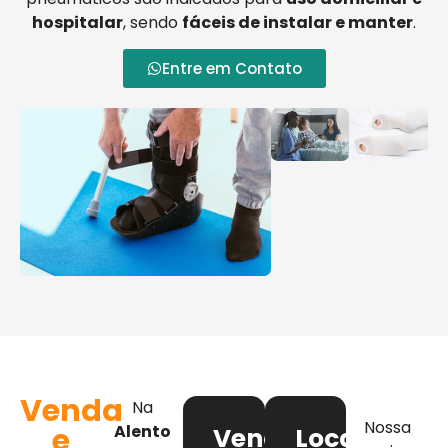
hospitalar
, sendo
fáceis de instalar e manter
.
Entre em Contato
Venda
Na
Nossa
e
Alento
Venda
Locação