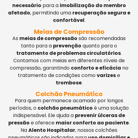
necessário
para a
imobilização do membro
afetado
, permitindo uma
recuperação segura e
confortável
.
Meias de Compressão
As
meias de compressão
são recomendadas
tanto para a
prevenção
quanto para o
tratamento de problemas circulatórios
.
Contamos com meias em diferentes níveis de
compressão, garantindo
conforto e eficácia
no
tratamento de condições como
varizes
e
trombose
.
Colchão Pneumático
Para quem permanece acamado por longos
períodos, o
colchão pneumático
é uma solução
indispensável. Ele ajuda a
prevenir úlceras de
pressão
e oferece
maior conforto ao paciente
.
Na
Alento Hospitalar
, nossos colchões
pneumáticos são indicados para
uso domiciliar e