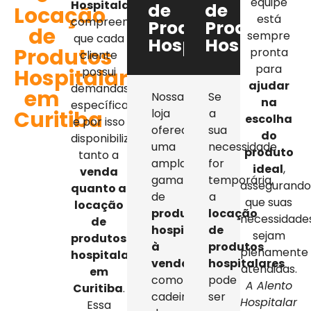
equipe
Hospitalar
,
de
de
Locação
está
compreendemos
Produtos
Produtos
de
sempre
que cada
Hospitalares
Hospitalar
Produtos
pronta
cliente
para
Hospitalares
possui
ajudar
demandas
em
Nossa
Se
na
específicas,
Curitiba
loja
a
escolha
e por isso
oferece
sua
do
disponibilizamos
uma
necessidade
produto
tanto a
ampla
for
ideal
,
venda
gama
temporária,
assegurand
quanto a
de
a
que suas
locação
produtos
locação
necessidade
de
hospitalares
de
sejam
produtos
à
produtos
plenamente
hospitalares
venda
,
hospitalares
atendidas.
em
como
pode
A Alento
Curitiba
.
cadeiras
ser
Hospitalar
Essa