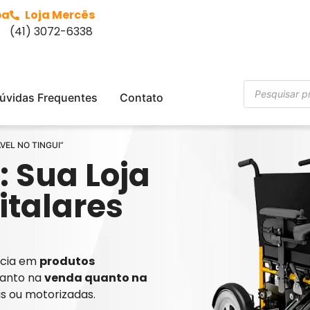
ba
Loja Mercês
(41) 3072-6338
úvidas Frequentes
Contato
VEL NO TINGUI”
: Sua Loja
italares
ência em
produtos
tanto na
venda quanto na
is ou motorizadas.