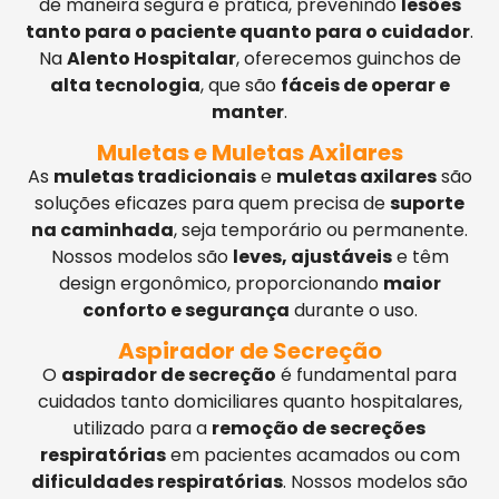
de maneira segura e prática, prevenindo
lesões
tanto para o paciente quanto para o cuidador
.
Na
Alento Hospitalar
, oferecemos guinchos de
alta tecnologia
, que são
fáceis de operar e
manter
.
Muletas e Muletas Axilares
As
muletas tradicionais
e
muletas axilares
são
soluções eficazes para quem precisa de
suporte
na caminhada
, seja temporário ou permanente.
Nossos modelos são
leves, ajustáveis
e têm
design ergonômico, proporcionando
maior
conforto e segurança
durante o uso.
Aspirador de Secreção
O
aspirador de secreção
é fundamental para
cuidados tanto domiciliares quanto hospitalares,
utilizado para a
remoção de secreções
respiratórias
em pacientes acamados ou com
dificuldades respiratórias
. Nossos modelos são