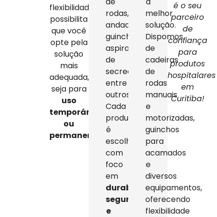
de
a
é o seu
flexibilidade
rodas,
melhor
parceiro
possibilita
andadores,
solução.
de
que você
guinchos,
Dispomos
confiança
opte pela
aspiradores
de
para
solução
de
cadeiras
produtos
mais
secreção,
de
hospitalares
adequada,
entre
rodas
em
seja para
outros.
manuais
Curitiba!
uso
Cada
e
temporário
produto
motorizadas,
ou
é
guinchos
permanente
.
escolhido
para
com
acamados
foco
e
em
diversos
durabilidade,
equipamentos,
segurança
oferecendo
e
flexibilidade