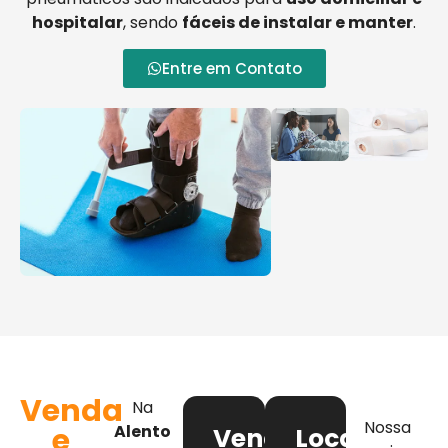
hospitalar
, sendo
fáceis de instalar e manter
.
Entre em Contato
Venda
Na
Nossa
e
Alento
Venda
Locação