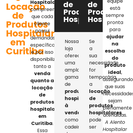
equipe
Hospitalar
,
de
de
Locação
está
compreendemos
Produtos
Produtos
de
sempre
que cada
Hospitalares
Hospitalar
Produtos
pronta
cliente
para
Hospitalares
possui
ajudar
demandas
em
Nossa
Se
na
específicas,
Curitiba
loja
a
escolha
e por isso
oferece
sua
do
disponibilizamos
uma
necessidade
produto
tanto a
ampla
for
ideal
,
venda
gama
temporária,
assegurand
quanto a
de
a
que suas
locação
produtos
locação
necessidade
de
hospitalares
de
sejam
produtos
à
produtos
plenamente
hospitalares
venda
,
hospitalares
atendidas.
em
como
pode
A Alento
Curitiba
.
cadeiras
ser
Hospitalar
Essa