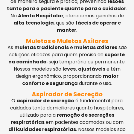
de maneira segura e prática, prevenindo
lesões
tanto para o paciente quanto para o cuidador
.
Na
Alento Hospitalar
, oferecemos guinchos de
alta tecnologia
, que são
fáceis de operar e
manter
.
Muletas e Muletas Axilares
As
muletas tradicionais
e
muletas axilares
são
soluções eficazes para quem precisa de
suporte
na caminhada
, seja temporário ou permanente.
Nossos modelos são
leves, ajustáveis
e têm
design ergonômico, proporcionando
maior
conforto e segurança
durante o uso.
Aspirador de Secreção
O
aspirador de secreção
é fundamental para
cuidados tanto domiciliares quanto hospitalares,
utilizado para a
remoção de secreções
respiratórias
em pacientes acamados ou com
dificuldades respiratórias
. Nossos modelos são