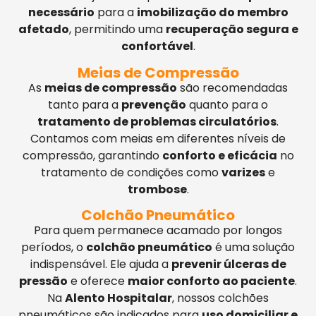
necessário
para a
imobilização do membro
afetado
, permitindo uma
recuperação segura e
confortável
.
Meias de Compressão
As
meias de compressão
são recomendadas
tanto para a
prevenção
quanto para o
tratamento de problemas circulatórios
.
Contamos com meias em diferentes níveis de
compressão, garantindo
conforto e eficácia
no
tratamento de condições como
varizes
e
trombose
.
Colchão Pneumático
Para quem permanece acamado por longos
períodos, o
colchão pneumático
é uma solução
indispensável. Ele ajuda a
prevenir úlceras de
pressão
e oferece
maior conforto ao paciente
.
Na
Alento Hospitalar
, nossos colchões
pneumáticos são indicados para
uso domiciliar e