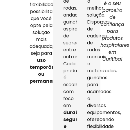
de
a
é o seu
flexibilidade
rodas,
melhor
parceiro
possibilita
andadores,
solução.
de
que você
guinchos,
Dispomos
confiança
opte pela
aspiradores
de
para
solução
de
cadeiras
produtos
mais
secreção,
de
hospitalares
adequada,
entre
rodas
em
seja para
outros.
manuais
Curitiba!
uso
Cada
e
temporário
produto
motorizadas,
ou
é
guinchos
permanente
.
escolhido
para
com
acamados
foco
e
em
diversos
durabilidade,
equipamentos,
segurança
oferecendo
e
flexibilidade