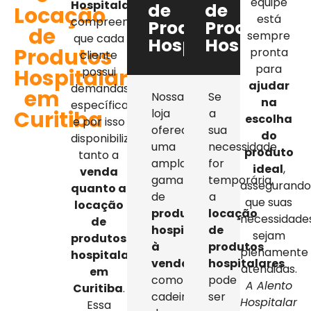
equipe
Hospitalar
,
de
de
Locação
está
compreendemos
Produtos
Produtos
de
sempre
que cada
Hospitalares
Hospitalar
Produtos
pronta
cliente
para
Hospitalares
possui
ajudar
demandas
em
Nossa
Se
na
específicas,
Curitiba
loja
a
escolha
e por isso
oferece
sua
do
disponibilizamos
uma
necessidade
produto
tanto a
ampla
for
ideal
,
venda
gama
temporária,
assegurand
quanto a
de
a
que suas
locação
produtos
locação
necessidade
de
hospitalares
de
sejam
produtos
à
produtos
plenamente
hospitalares
venda
,
hospitalares
atendidas.
em
como
pode
A Alento
Curitiba
.
cadeiras
ser
Hospitalar
Essa