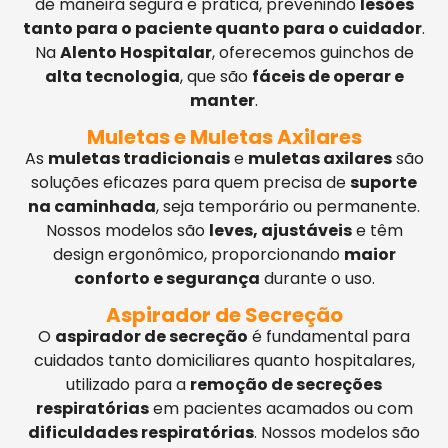
de maneira segura e prática, prevenindo
lesões
tanto para o paciente quanto para o cuidador
.
Na
Alento Hospitalar
, oferecemos guinchos de
alta tecnologia
, que são
fáceis de operar e
manter
.
Muletas e Muletas Axilares
As
muletas tradicionais
e
muletas axilares
são
soluções eficazes para quem precisa de
suporte
na caminhada
, seja temporário ou permanente.
Nossos modelos são
leves, ajustáveis
e têm
design ergonômico, proporcionando
maior
conforto e segurança
durante o uso.
Aspirador de Secreção
O
aspirador de secreção
é fundamental para
cuidados tanto domiciliares quanto hospitalares,
utilizado para a
remoção de secreções
respiratórias
em pacientes acamados ou com
dificuldades respiratórias
. Nossos modelos são