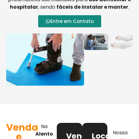
hospitalar
, sendo
fáceis de instalar e manter
.
Entre em Contato
Venda
Na
Nossa
e
Alento
Venda
Locação